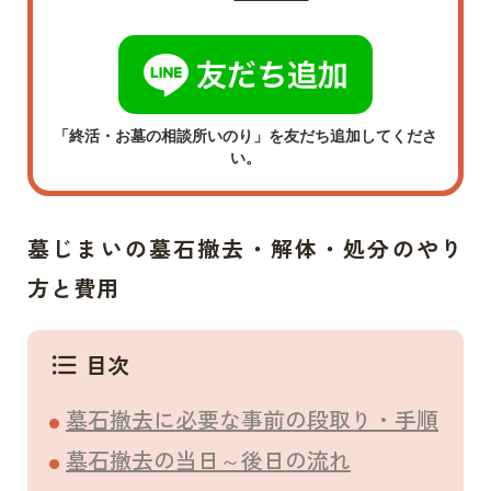
「終活・お墓の相談所いのり」を友だち追加してくださ
い。
墓じまいの墓石撤去・解体・処分のやり
方と費用
目次
format_list_bulleted
墓石撤去に必要な事前の段取り・手順
墓石撤去の当日～後日の流れ