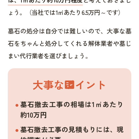
ょう。（当社では1㎡あたり6.5万円～です）
墓石の処分は自分では難しいので、大事な墓
石をちゃんと処分してくれる解体業者や墓じ
まい代行業者を選びましょう。
大事なポイント
fact_check
墓石撤去工事の相場は1㎡あたり
約10万円
墓石撤去工事の見積もりには、現