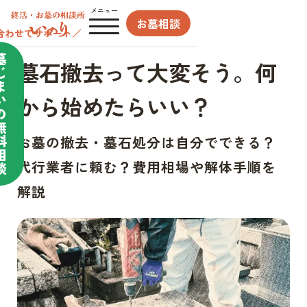
メニュー
お墓相談
合わせてサポート／
墓
墓石撤去って大変そう。何
じ
ま
い
から始めたらいい？
の
無
料
お墓の撤去・墓石処分は自分でできる？
相
代行業者に頼む？費用相場や解体手順を
談
解説