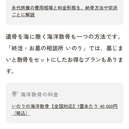
永代供養の費用相場と料金形態を、納骨方法や宗派
ごとに解説
遺骨を海に撒く海洋散骨も一つの方法です。
「終活・お墓の相談所 いのり」では、墓じま
いと散骨をセットにしたお得なプランもありま
す。
tips_and_updates
海洋散骨の料金
いのりの海洋散骨【全国対応】1霊あたり 40,000円
（税込）