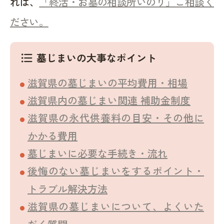
れば、
「終活・お墓の相談所いのり」ご相談く
ださい。
墓じまいの大事なポイント
format_list_bulleted
滋賀県の墓じまいの平均費用・相場
滋賀県内の墓じまい関連 補助金制度
滋賀県の永代供養料の目安・その他に
かかる費用
墓じまいに必要な手続き・流れ
後悔のない墓じまいをするポイント・
トラブル解決方法
滋賀県の墓じまいについて、よくいた