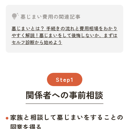
tips_and_updates
墓じまい費用の関連記事
墓じまいとは？ 手続きの流れと費用相場をわかり
やすく解説！墓じまいをして後悔しないか、まずは
セルフ診断から始めよう
Step1
関係者への事前相談
家族と相談して墓じまいをすることの
同意を得る