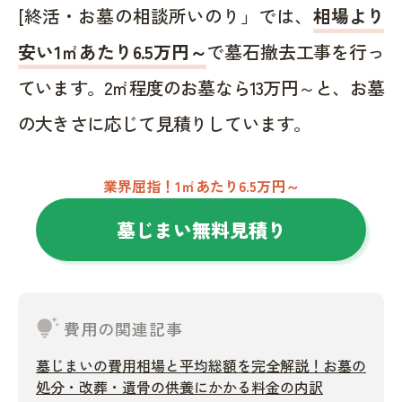
[終活・お墓の相談所いのり」では、
相場より
安い1㎡あたり6.5万円～
で墓石撤去工事を行っ
ています。2㎡程度のお墓なら13万円～と、お墓
の大きさに応じて見積りしています。
業界屈指！1㎡あたり6.5万円～
墓じまい無料見積り
tips_and_updates
費用の関連記事
墓じまいの費用相場と平均総額を完全解説！お墓の
処分・改葬・遺骨の供養にかかる料金の内訳