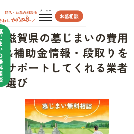
メニュー
お墓相談
合わせてサポート／
墓
滋賀県の墓じまいの費用
じ
ま
&補助金情報・段取りを
い
の
無
サポートしてくれる業者
料
相
選び
談