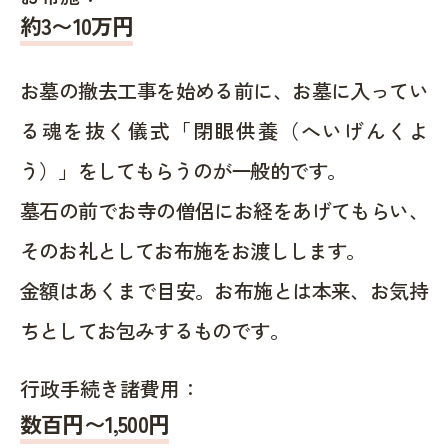
約
3〜10
万円
お墓の撤去工事を始める前に、お墓に入ってい
る魂を抜く儀式「閉眼供養（へいげんくよ
う）」をしてもらうのが一般的です。
墓石の前でお寺の僧侶にお経をあげてもらい、
そのお礼としてお布施をお渡しします。
金額はあくまで目安。お布施とは本来、お気持
ちとしてお包みするものです。
行政手続き諸費用：
数百円〜1,500
円