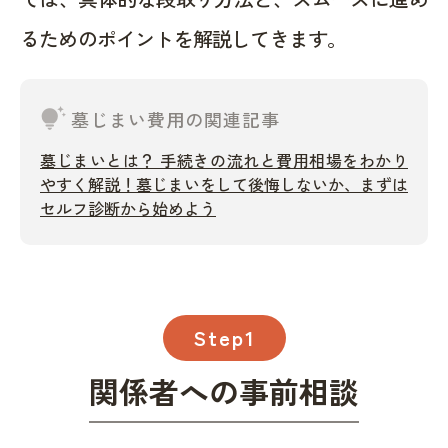
るためのポイントを解説してきます。
tips_and_updates
墓じまい費用の関連記事
墓じまいとは？ 手続きの流れと費用相場をわかり
やすく解説！墓じまいをして後悔しないか、まずは
セルフ診断から始めよう
Step1
関係者への事前相談