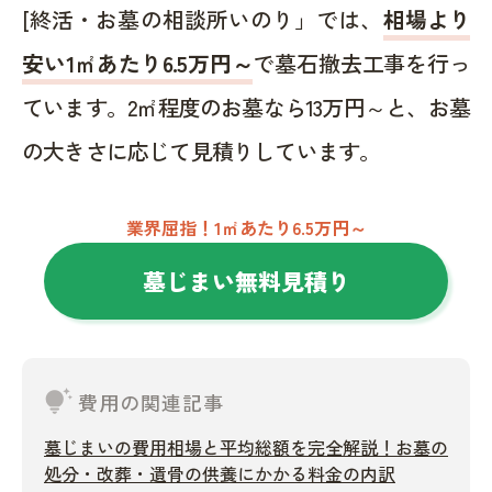
[終活・お墓の相談所いのり」では、
相場より
安い1㎡あたり6.5万円～
で墓石撤去工事を行っ
ています。2㎡程度のお墓なら13万円～と、お墓
の大きさに応じて見積りしています。
業界屈指！1㎡あたり6.5万円～
墓じまい無料見積り
tips_and_updates
費用の関連記事
墓じまいの費用相場と平均総額を完全解説！お墓の
処分・改葬・遺骨の供養にかかる料金の内訳