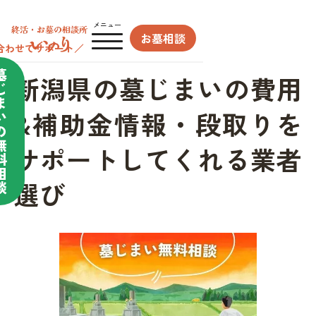
メニュー
お墓相談
合わせてサポート／
墓
新潟県の墓じまいの費用
じ
ま
&補助金情報・段取りを
い
の
無
サポートしてくれる業者
料
相
選び
談