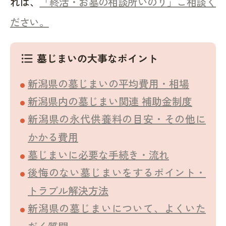
れば、
「終活・お墓の相談所いのり」ご相談く
ださい。
墓じまいの大事なポイント
format_list_bulleted
新潟県の墓じまいの平均費用・相場
新潟県内の墓じまい関連 補助金制度
新潟県の永代供養料の目安・その他に
かかる費用
墓じまいに必要な手続き・流れ
後悔のない墓じまいをするポイント・
トラブル解決方法
新潟県の墓じまいについて、よくいた