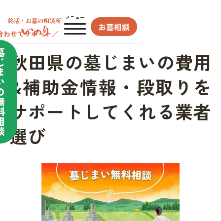
メニュー
お墓相談
合わせてサポート／
墓
秋田県の墓じまいの費用
じ
ま
&補助金情報・段取りを
い
の
無
サポートしてくれる業者
料
相
選び
談