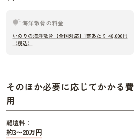
tips_and_updates
海洋散骨の料金
いのりの海洋散骨【全国対応】1霊あたり 40,000円
（税込）
そのほか必要に応じてかかる費
用
離壇料：
約
3〜20
万円