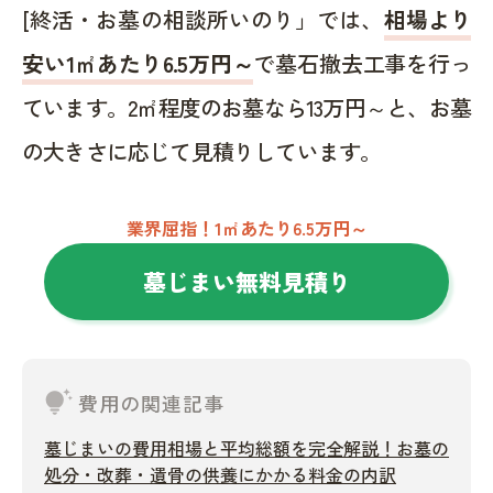
[終活・お墓の相談所いのり」では、
相場より
安い1㎡あたり6.5万円～
で墓石撤去工事を行っ
ています。2㎡程度のお墓なら13万円～と、お墓
の大きさに応じて見積りしています。
業界屈指！1㎡あたり6.5万円～
墓じまい無料見積り
tips_and_updates
費用の関連記事
墓じまいの費用相場と平均総額を完全解説！お墓の
処分・改葬・遺骨の供養にかかる料金の内訳