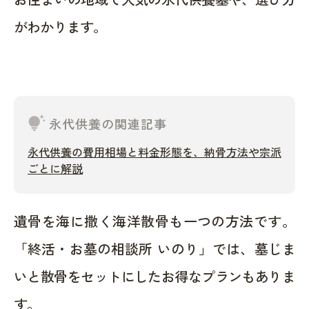
がわかります。
tips_and_updates
永代供養の関連記事
永代供養の費用相場と料金形態を、納骨方法や宗派
ごとに解説
遺骨を海に撒く海洋散骨も一つの方法です。
「終活・お墓の相談所 いのり」では、墓じま
いと散骨をセットにしたお得なプランもありま
す。