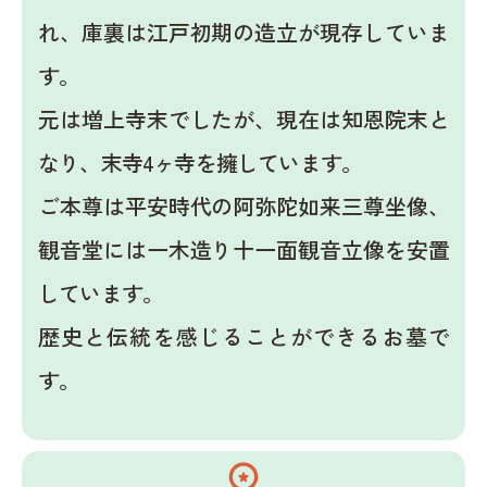
れ、庫裏は江戸初期の造立が現存していま
す。
元は増上寺末でしたが、現在は知恩院末と
なり、末寺4ヶ寺を擁しています。
ご本尊は平安時代の阿弥陀如来三尊坐像、
観音堂には一木造り十一面観音立像を安置
しています。
歴史と伝統を感じることができるお墓で
す。
workspace_premium