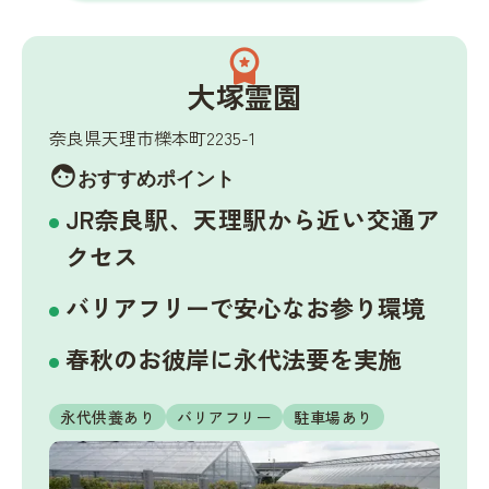
workspace_premium
大塚霊園
奈良県天理市櫟本町2235-1
face
おすすめポイント
JR奈良駅、天理駅から近い交通ア
クセス
バリアフリーで安心なお参り環境
春秋のお彼岸に永代法要を実施
永代供養あり
バリアフリー
駐車場あり