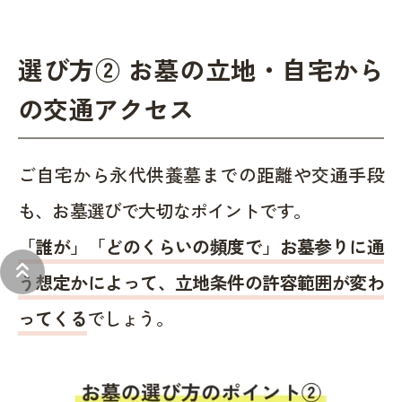
選び方② お墓の立地・自宅から
の交通アクセス
ご自宅から永代供養墓までの距離や交通手段
も、お墓選びで大切なポイントです。
「誰が」「どのくらいの頻度で」お墓参りに通
keyboard_double_arrow_up
う想定かによって、立地条件の許容範囲が変わ
ってくる
でしょう。