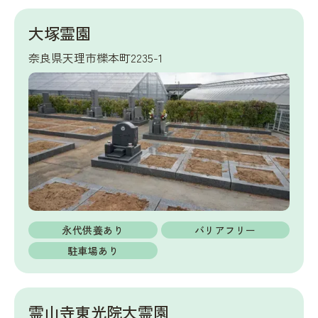
大塚霊園
奈良県天理市櫟本町2235-1
永代供養あり
バリアフリー
駐車場あり
霊山寺東光院大霊園