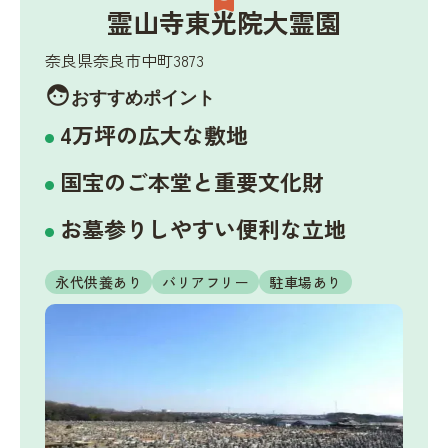
霊山寺東光院大霊園
奈良県奈良市中町3873
face
おすすめポイント
4万坪の広大な敷地
国宝のご本堂と重要文化財
お墓参りしやすい便利な立地
永代供養あり
バリアフリー
駐車場あり