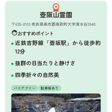
workspace_premium
壺阪山霊園
〒635-0103 奈良県高市郡高取町大字清水谷2640
face
おすすめポイント
近鉄吉野線「壺坂駅」から徒歩約
12分
抜群の日当たりと静けさ
四季折々の自然美
バリアフリー
駐車場あり