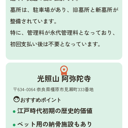
墓所は、駐車場があり、旧墓所と新墓所が
整備されています。
特に、管理料が永代管理料となっており、
初回支払い後は不要となっています。
workspace_premium
光照山 阿弥陀寺
〒634-0064 奈良県橿原市見瀬町333番地
face
おすすめポイント
江戸時代初期の歴史的価値
ペット用の納骨施設もあり