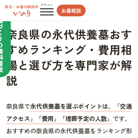
合わせてサポート／
メニュー
お墓相談
お
墓
づ
奈良県の永代供養墓おす
く
り
の
すめランキング・費用相
無
料
場と選び方を専門家が解
相
談
説
奈良県で
永代供養墓を選ぶポイントは、「交通
アクセス」「費用」「埋葬予定の人数」
です。
おすすめの奈良県の永代供養墓をランキング形