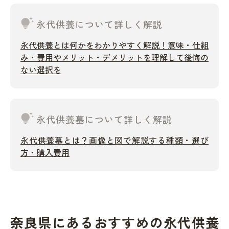
tips_and_updates
永代供養について詳しく解説
永代供養とは何かをわかりやすく解説！意味・仕組
み・費用やメリット・デメリットを理解して後悔の
ない選択を
tips_and_updates
永代供養墓について詳しく解説
永代供養墓とは？画像と図で解説する種類・選び
方・購入費用
奈良県にあるおすすめの永代供養