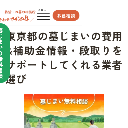
メニュー
お墓相談
合わせてサポート／
墓
東京都の墓じまいの費用
じ
ま
&補助金情報・段取りを
い
の
無
サポートしてくれる業者
料
相
選び
談