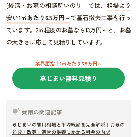
[終活・お墓の相談所いのり」では、
相場より
安い1㎡あたり6.5万円～
で墓石撤去工事を行っ
ています。2㎡程度のお墓なら13万円～と、お墓
の大きさに応じて見積りしています。
業界屈指！1㎡あたり6.5万円～
墓じまい無料見積り
tips_and_updates
費用の関連記事
墓じまいの費用相場と平均総額を完全解説！お墓の
処分・改葬・遺骨の供養にかかる料金の内訳