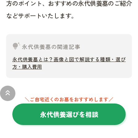
方のポイント、おすすめの永代供養墓のご紹介
などサポートいたします。
tips_and_updates
永代供養墓の関連記事
永代供養墓とは？画像と図で解説する種類・選び
方・購入費用
keyboard_double_arrow_up
＼ご自宅近くのお墓をおすすめします／
永代供養選びを相談