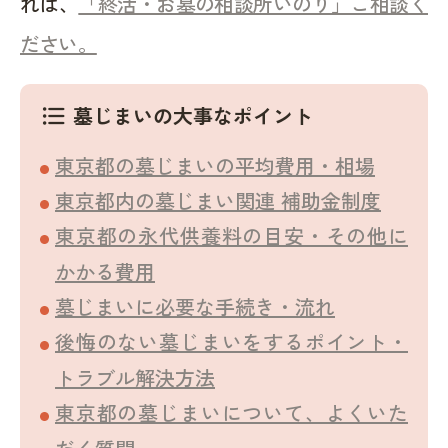
れば、
「終活・お墓の相談所いのり」ご相談く
ださい。
墓じまいの大事なポイント
format_list_bulleted
東京都の墓じまいの平均費用・相場
東京都内の墓じまい関連 補助金制度
東京都の永代供養料の目安・その他に
かかる費用
墓じまいに必要な手続き・流れ
後悔のない墓じまいをするポイント・
トラブル解決方法
東京都の墓じまいについて、よくいた