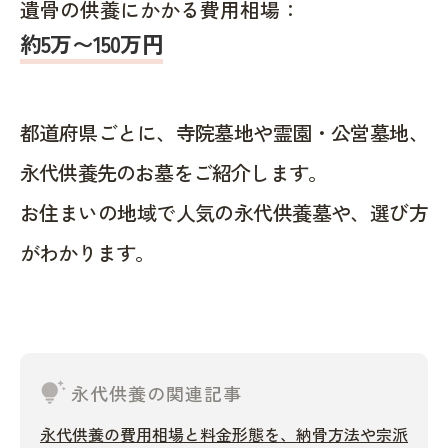
遺骨の供養にかかる費用相場：
約5万〜150万円
都道府県ごとに、寺院墓地や霊園・公営墓地、
永代供養先のお墓をご紹介します。
お住まいの地域で人気の永代供養墓や、選び方
がわかります。
tips_and_updates
永代供養の関連記事
永代供養の費用相場と料金形態を、納骨方法や宗派