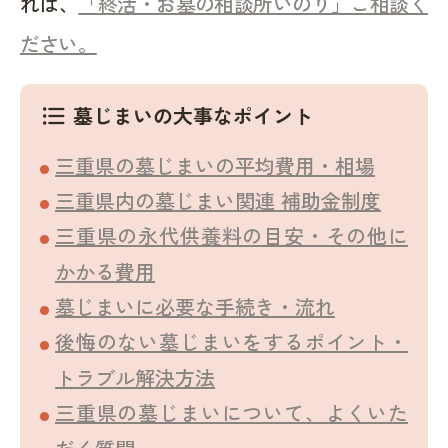
れば、
「終活・お墓の相談所いのり」ご相談く
ださい。
墓じまいの大事なポイント
format_list_bulleted
三重県の墓じまいの平均費用・相場
三重県内の墓じまい関連 補助金制度
三重県の永代供養料の目安・その他に
かかる費用
墓じまいに必要な手続き・流れ
後悔のない墓じまいをするポイント・
トラブル解決方法
三重県の墓じまいについて、よくいた