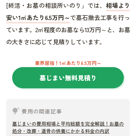
[終活・お墓の相談所いのり」では、
相場より
安い1㎡あたり6.5万円～
で墓石撤去工事を行っ
ています。2㎡程度のお墓なら13万円～と、お墓
の大きさに応じて見積りしています。
業界屈指！1㎡あたり6.5万円～
墓じまい無料見積り
tips_and_updates
費用の関連記事
墓じまいの費用相場と平均総額を完全解説！お墓の
処分・改葬・遺骨の供養にかかる料金の内訳