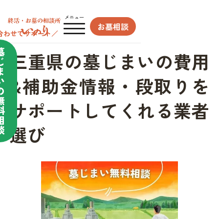
メニュー
お墓相談
合わせてサポート／
墓
三重県の墓じまいの費用
じ
ま
&補助金情報・段取りを
い
の
無
サポートしてくれる業者
料
相
選び
談