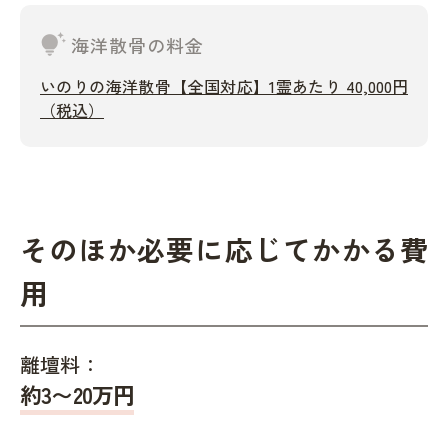
tips_and_updates
海洋散骨の料金
いのりの海洋散骨【全国対応】1霊あたり 40,000円
（税込）
そのほか必要に応じてかかる費
用
離壇料：
約
3〜20
万円