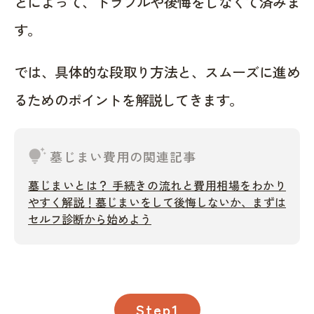
とによって、トラブルや後悔をしなくて済みま
す。
では、具体的な段取り方法と、スムーズに進め
るためのポイントを解説してきます。
tips_and_updates
墓じまい費用の関連記事
墓じまいとは？ 手続きの流れと費用相場をわかり
やすく解説！墓じまいをして後悔しないか、まずは
セルフ診断から始めよう
Step1