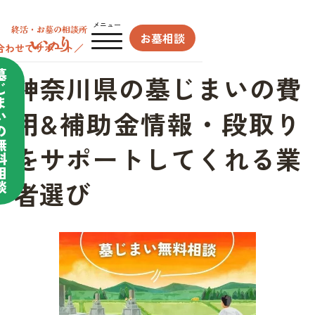
メニュー
お墓相談
合わせてサポート／
墓
神奈川県の墓じまいの費
じ
ま
用&補助金情報・段取り
い
の
無
をサポートしてくれる業
料
相
者選び
談