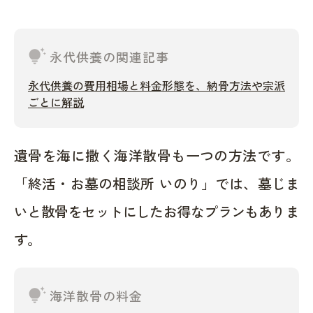
tips_and_updates
永代供養の関連記事
永代供養の費用相場と料金形態を、納骨方法や宗派
ごとに解説
遺骨を海に撒く海洋散骨も一つの方法です。
「終活・お墓の相談所 いのり」では、墓じま
いと散骨をセットにしたお得なプランもありま
す。
tips_and_updates
海洋散骨の料金