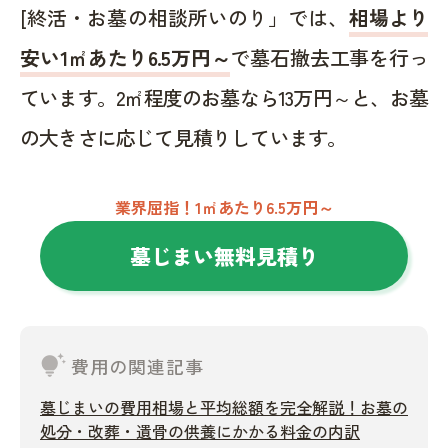
[終活・お墓の相談所いのり」では、
相場より
安い1㎡あたり6.5万円～
で墓石撤去工事を行っ
ています。2㎡程度のお墓なら13万円～と、お墓
の大きさに応じて見積りしています。
業界屈指！1㎡あたり6.5万円～
墓じまい無料見積り
tips_and_updates
費用の関連記事
墓じまいの費用相場と平均総額を完全解説！お墓の
処分・改葬・遺骨の供養にかかる料金の内訳