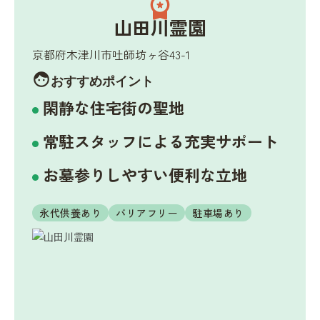
workspace_premium
山田川霊園
京都府木津川市吐師坊ヶ谷43-1
face
おすすめポイント
閑静な住宅街の聖地
常駐スタッフによる充実サポート
お墓参りしやすい便利な立地
永代供養あり
バリアフリー
駐車場あり