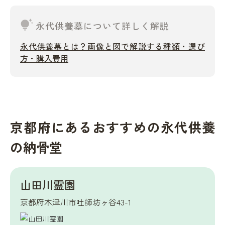
tips_and_updates
永代供養墓について詳しく解説
永代供養墓とは？画像と図で解説する種類・選び
方・購入費用
京都府にあるおすすめの永代供養
の納骨堂
山田川霊園
京都府木津川市吐師坊ヶ谷43-1