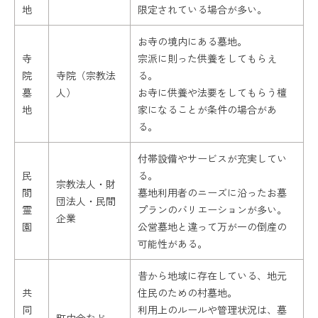
地
限定されている場合が多い。
お寺の境内にある墓地。
寺
宗派に則った供養をしてもらえ
院
寺院（宗教法
る。
墓
人）
お寺に供養や法要をしてもらう檀
地
家になることが条件の場合があ
る。
付帯設備やサービスが充実してい
民
る。
宗教法人・財
間
墓地利用者のニーズに沿ったお墓
団法人・民間
霊
プランのバリエーションが多い。
企業
園
公営墓地と違って万が一の倒産の
可能性がある。
昔から地域に存在している、地元
共
住民のための村墓地。
同
利用上のルールや管理状況は、墓
町内会など