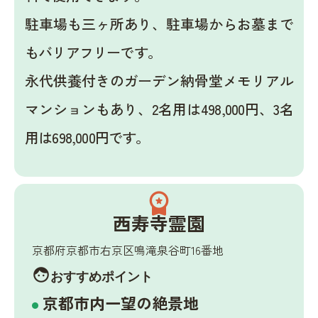
駐車場も三ヶ所あり、駐車場からお墓まで
もバリアフリーです。
永代供養付きのガーデン納骨堂メモリアル
マンションもあり、2名用は498,000円、3名
用は698,000円です。
workspace_premium
西寿寺霊園
京都府京都市右京区鳴滝泉谷町16番地
face
おすすめポイント
京都市内一望の絶景地