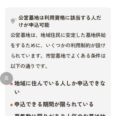
公営墓地は利用資格に該当する人だ
tips_and_updates
けが申込可能
公営墓地は、地域住民に安定した墓地供給
をするために、いくつかの利用制約が設け
られています。市営墓地でよくある条件は
以下の通りです。
keyboard_double_arrow_up
地域に住んでいる人しか申込できな
い
申込できる期間が限られている
募集数に限りがあり人気のお墓は抽