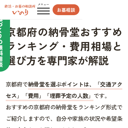
合わせてサポート／
メニュー
お墓相談
お
墓
づ
京都府の納骨堂おすすめ
く
り
の
ランキング・費用相場と
無
料
選び方を専門家が解説
相
談
京都府で
納骨堂を選ぶポイントは、「交通アク
セス」「費用」「埋葬予定の人数」
です。
おすすめの京都府の納骨堂をランキング形式で
ご紹介しますので、自分や家族の状況や希望条