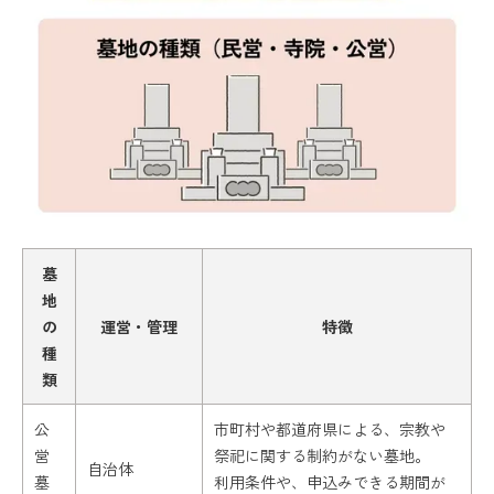
墓
地
の
運営・管理
特徴
種
類
公
市町村や都道府県による、宗教や
営
祭祀に関する制約がない墓地。
自治体
墓
利用条件や、申込みできる期間が