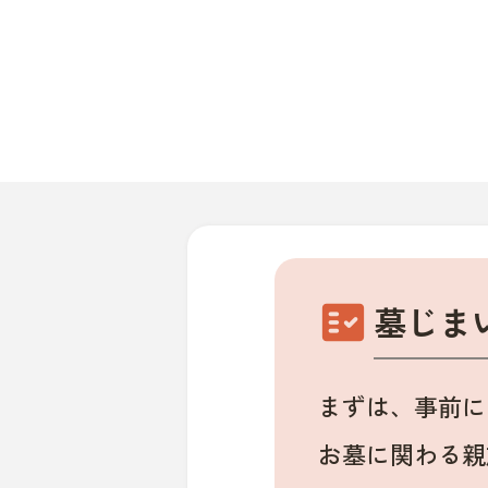
fact_check
墓じま
まずは、事前に
お墓に関わる親