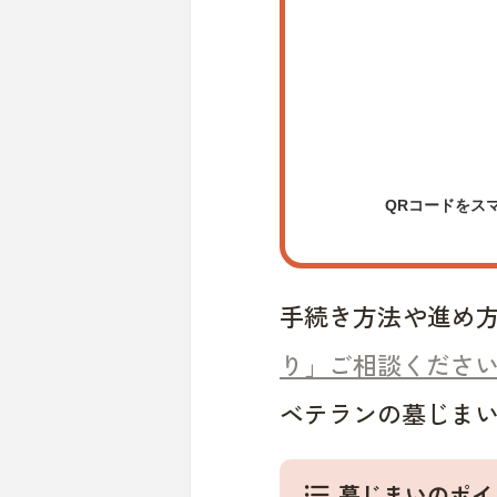
QRコードをス
手続き方法や進め
り」ご相談くださ
ベテランの墓じま
墓じまいのポイ
format_list_bulleted