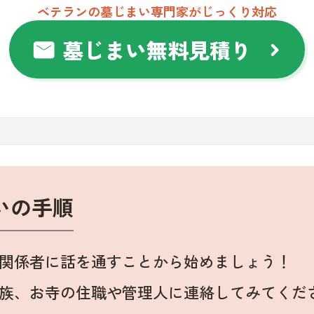
ベテランの墓じまい専門家がじっくり対応
墓じまい無料見積り
mail
chevron_right
いの手順
関係者に話を通すことから始めましょう！
族、お寺の住職や管理人に連絡してみてくだ