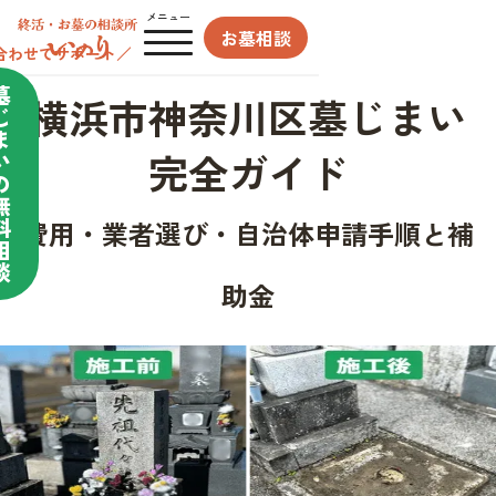
メニュー
お墓相談
合わせてサポート／
墓
横浜市神奈川区墓じまい
じ
ま
完全ガイド
い
の
無
料
費用・業者選び・自治体申請手順と補
相
談
助金