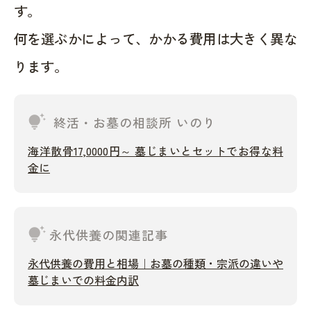
す。
何を選ぶかによって、かかる費用は大きく異な
ります。
tips_and_updates
終活・お墓の相談所 いのり
海洋散骨17,0000円～ 墓じまいとセットでお得な料
金に
tips_and_updates
永代供養の関連記事
永代供養の費用と相場｜お墓の種類・宗派の違いや
墓じまいでの料金内訳