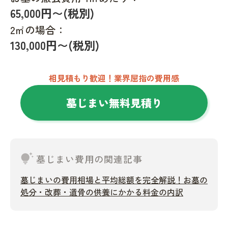
65,000円〜(税別)
2㎡の場合：
130,000円〜(税別)
相見積もり歓迎！業界屈指の費用感
墓じまい無料見積り
tips_and_updates
墓じまい費用の関連記事
墓じまいの費用相場と平均総額を完全解説！お墓の
処分・改葬・遺骨の供養にかかる料金の内訳