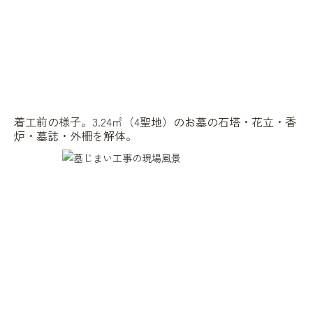
着工前の様子。3.24㎡（4聖地）のお墓の石塔・花立・香
炉・墓誌・外柵を解体。