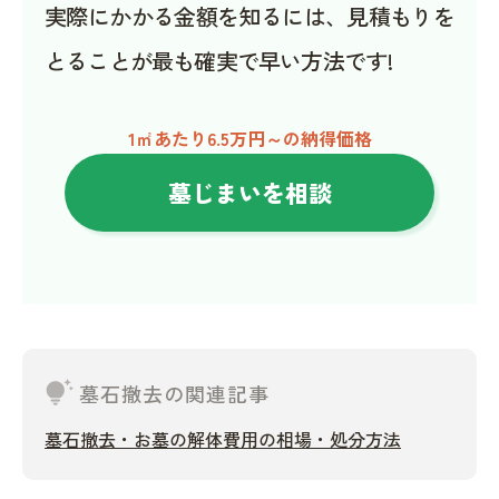
実際にかかる金額を知るには、見積もりを
とることが最も確実で早い方法です!
1㎡あたり6.5万円～の納得価格
墓じまいを相談
tips_and_updates
墓石撤去の関連記事
墓石撤去・お墓の解体費用の相場・処分方法