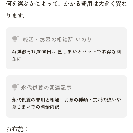
何を選ぶかによって、かかる費用は大きく異な
ります。
tips_and_updates
終活・お墓の相談所 いのり
海洋散骨17,0000円～ 墓じまいとセットでお得な料
金に
tips_and_updates
永代供養の関連記事
永代供養の費用と相場｜お墓の種類・宗派の違いや
墓じまいでの料金内訳
お布施：