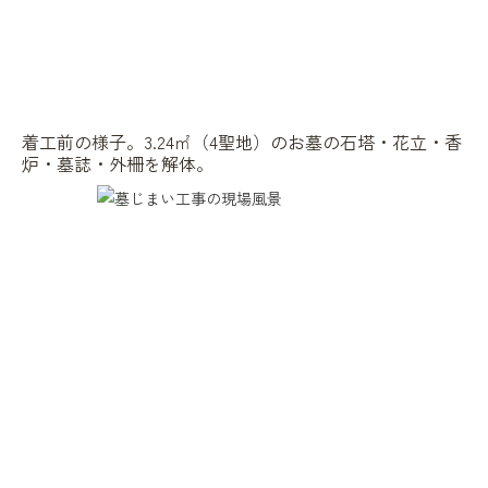
着工前の様子。3.24㎡（4聖地）のお墓の石塔・花立・香
炉・墓誌・外柵を解体。