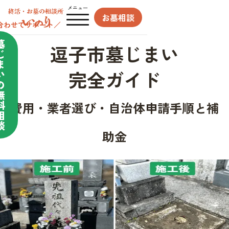
メニュー
お墓相談
合わせてサポート／
墓
逗子市墓じまい
じ
ま
完全ガイド
い
の
無
料
費用・業者選び・自治体申請手順と補
相
談
助金