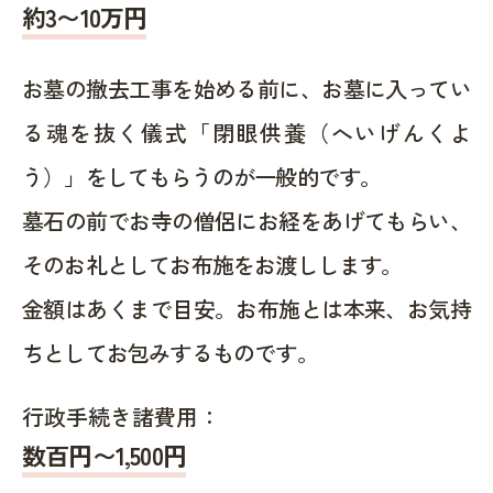
約
3〜10
万円
お墓の撤去工事を始める前に、お墓に入ってい
る魂を抜く儀式「閉眼供養（へいげんくよ
う）」をしてもらうのが一般的です。
墓石の前でお寺の僧侶にお経をあげてもらい、
そのお礼としてお布施をお渡しします。
金額はあくまで目安。お布施とは本来、お気持
ちとしてお包みするものです。
行政手続き諸費用：
数百円〜1,500
円