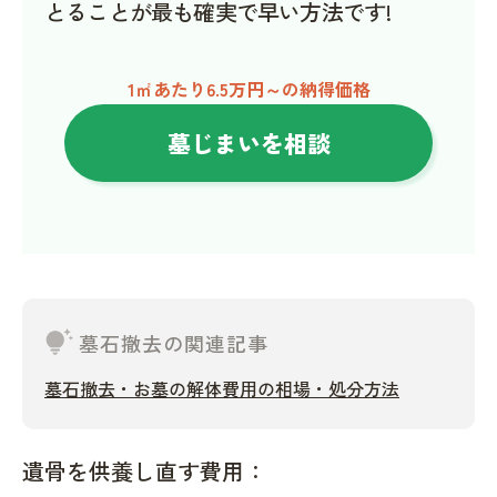
とることが最も確実で早い方法です!
1㎡あたり6.5万円～の納得価格
墓じまいを相談
tips_and_updates
墓石撤去の関連記事
墓石撤去・お墓の解体費用の相場・処分方法
遺骨を供養し直す費用：