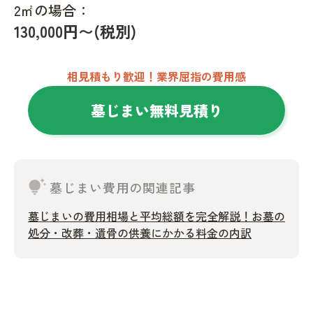
2㎡の場合：
130,000円〜(税別)
相見積もり歓迎！業界屈指の費用感
墓じまい無料見積り
tips_and_updates
墓じまい費用の関連記事
墓じまいの費用相場と平均総額を完全解説！お墓の
処分・改葬・遺骨の供養にかかる料金の内訳