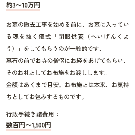
約
3〜10
万円
お墓の撤去工事を始める前に、お墓に入ってい
る魂を抜く儀式「閉眼供養（へいげんくよ
う）」をしてもらうのが一般的です。
墓石の前でお寺の僧侶にお経をあげてもらい、
そのお礼としてお布施をお渡しします。
金額はあくまで目安。お布施とは本来、お気持
ちとしてお包みするものです。
行政手続き諸費用：
数百円〜1,500
円