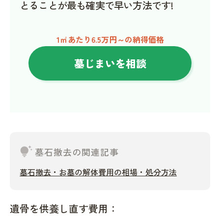
とることが最も確実で早い方法です!
1㎡あたり6.5万円～の納得価格
墓じまいを相談
tips_and_updates
墓石撤去の関連記事
墓石撤去・お墓の解体費用の相場・処分方法
遺骨を供養し直す費用：