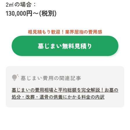
2㎡の場合：
130,000円〜(税別)
相見積もり歓迎！業界屈指の費用感
墓じまい無料見積り
tips_and_updates
墓じまい費用の関連記事
墓じまいの費用相場と平均総額を完全解説！お墓の
処分・改葬・遺骨の供養にかかる料金の内訳