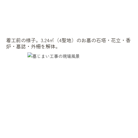
着工前の様子。3.24㎡（4聖地）のお墓の石塔・花立・香
炉・墓誌・外柵を解体。