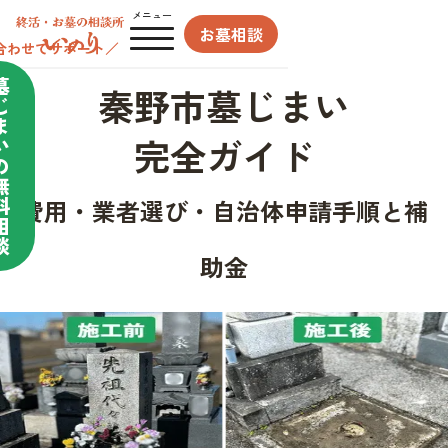
メニュー
お墓相談
合わせてサポート／
墓
秦野市墓じまい
じ
ま
完全ガイド
い
の
無
料
費用・業者選び・自治体申請手順と補
相
談
助金