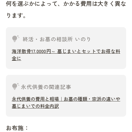
何を選ぶかによって、かかる費用は大きく異な
ります。
tips_and_updates
終活・お墓の相談所 いのり
海洋散骨17,0000円～ 墓じまいとセットでお得な料
金に
tips_and_updates
永代供養の関連記事
永代供養の費用と相場｜お墓の種類・宗派の違いや
墓じまいでの料金内訳
お布施：