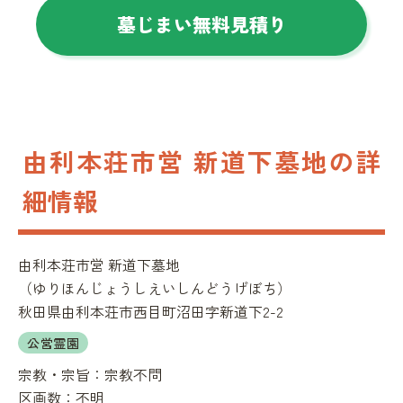
墓じまい無料見積り
由利本荘市営 新道下墓地の詳
細情報
由利本荘市営 新道下墓地
（
ゆりほんじょうしえいしんどうげぼち
）
秋田県由利本荘市西目町沼田字新道下2-2
公営霊園
宗教・宗旨：
宗教不問
区画数：
不明