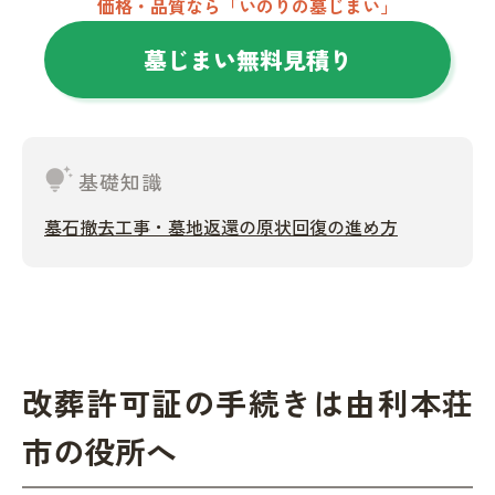
価格・品質なら「いのりの墓じまい」
墓じまい無料見積り
tips_and_updates
基礎知識
墓石撤去工事・墓地返還の原状回復の進め方
改葬許可証の手続きは由利本荘
市の役所へ