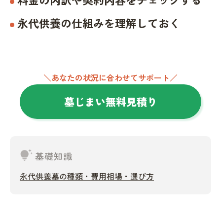
永代供養の仕組みを理解しておく
＼あなたの状況に合わせてサポート／
墓じまい無料見積り
tips_and_updates
基礎知識
永代供養墓の種類・費用相場・選び方