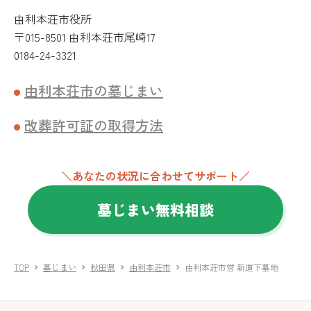
由利本荘市役所
〒015-8501 由利本荘市尾崎17
0184-24-3321
由利本荘市の墓じまい
改葬許可証の取得方法
＼あなたの状況に合わせてサポート／
墓じまい無料相談
TOP
墓じまい
秋田県
由利本荘市
由利本荘市営 新道下墓地
chevron_right
chevron_right
chevron_right
chevron_right