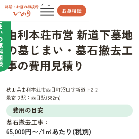
合わせてサポート／
メニュー
お墓相談
墓
じ
ま
由利本荘市営 新道下墓地
い
の
無
の墓じまい・墓石撤去工
料
相
事の費用見積り
談
秋田県由利本荘市西目町沼田字新道下2-2
最寄り駅：
西目駅(582m)
費用の目安
墓石撤去工事：
65,000円〜/1㎡あたり(税別)