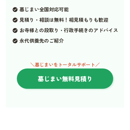
墓じまい全国対応可能
check_circle
見積り・相談は無料！相見積もりも歓迎
check_circle
お寺様との段取り・行政手続きのアドバイス
check_circle
永代供養先のご紹介
check_circle
＼墓じまいをトータルサポート／
墓じまい無料見積り