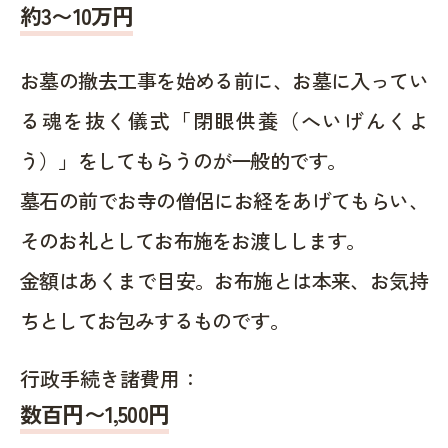
約
3〜10
万円
お墓の撤去工事を始める前に、お墓に入ってい
る魂を抜く儀式「閉眼供養（へいげんくよ
う）」をしてもらうのが一般的です。
墓石の前でお寺の僧侶にお経をあげてもらい、
そのお礼としてお布施をお渡しします。
金額はあくまで目安。お布施とは本来、お気持
ちとしてお包みするものです。
行政手続き諸費用：
数百円〜1,500
円