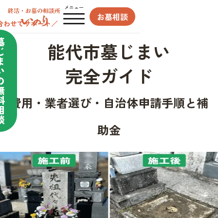
メニュー
お墓相談
合わせてサポート／
墓
能代市墓じまい
じ
ま
完全ガイド
い
の
無
料
費用・業者選び・自治体申請手順と補
相
談
助金