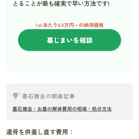
とることが最も確実で早い方法です!
1㎡あたり6.5万円～の納得価格
墓じまいを相談
tips_and_updates
墓石撤去の関連記事
墓石撤去・お墓の解体費用の相場・処分方法
遺骨を供養し直す費用：