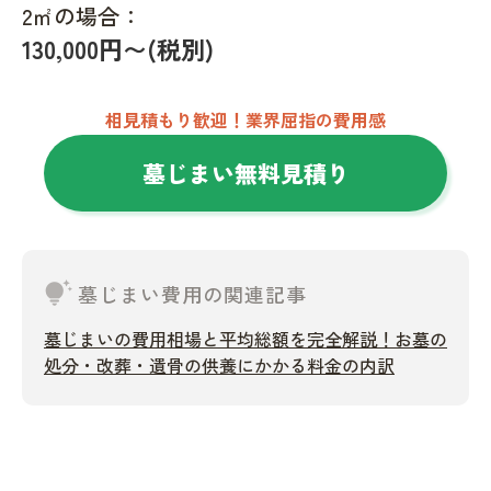
2㎡の場合：
130,000円〜(税別)
相見積もり歓迎！業界屈指の費用感
墓じまい無料見積り
tips_and_updates
墓じまい費用の関連記事
墓じまいの費用相場と平均総額を完全解説！お墓の
処分・改葬・遺骨の供養にかかる料金の内訳