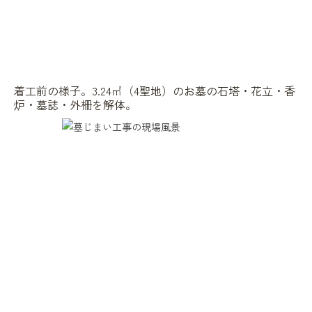
着工前の様子。3.24㎡（4聖地）のお墓の石塔・花立・香
炉・墓誌・外柵を解体。