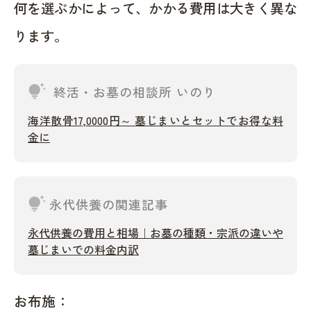
何を選ぶかによって、かかる費用は大きく異な
ります。
tips_and_updates
終活・お墓の相談所 いのり
海洋散骨17,0000円～ 墓じまいとセットでお得な料
金に
tips_and_updates
永代供養の関連記事
永代供養の費用と相場｜お墓の種類・宗派の違いや
墓じまいでの料金内訳
お布施：