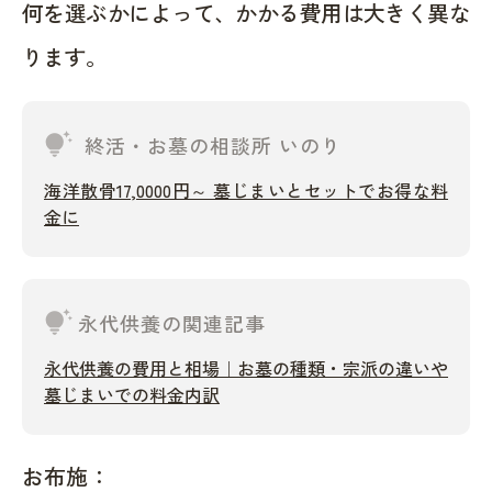
何を選ぶかによって、かかる費用は大きく異な
ります。
tips_and_updates
終活・お墓の相談所 いのり
海洋散骨17,0000円～ 墓じまいとセットでお得な料
金に
tips_and_updates
永代供養の関連記事
永代供養の費用と相場｜お墓の種類・宗派の違いや
墓じまいでの料金内訳
お布施：