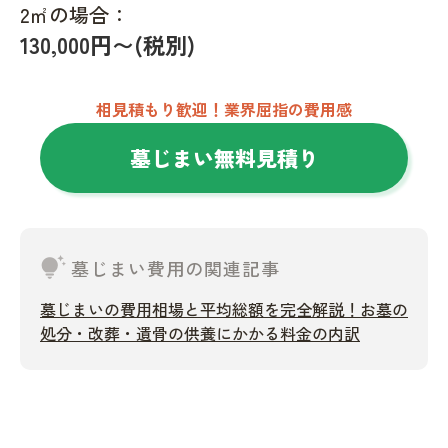
2㎡の場合：
130,000円〜(税別)
相見積もり歓迎！業界屈指の費用感
墓じまい無料見積り
tips_and_updates
墓じまい費用の関連記事
墓じまいの費用相場と平均総額を完全解説！お墓の
処分・改葬・遺骨の供養にかかる料金の内訳