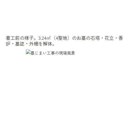
着工前の様子。3.24㎡（4聖地）のお墓の石塔・花立・香
炉・墓誌・外柵を解体。