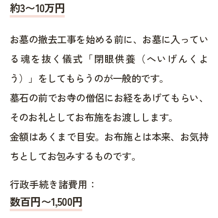
約
3〜10
万円
お墓の撤去工事を始める前に、お墓に入ってい
る魂を抜く儀式「閉眼供養（へいげんくよ
う）」をしてもらうのが一般的です。
墓石の前でお寺の僧侶にお経をあげてもらい、
そのお礼としてお布施をお渡しします。
金額はあくまで目安。お布施とは本来、お気持
ちとしてお包みするものです。
行政手続き諸費用：
数百円〜1,500
円