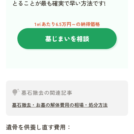
とることが最も確実で早い方法です!
1㎡あたり6.5万円～の納得価格
墓じまいを相談
tips_and_updates
墓石撤去の関連記事
墓石撤去・お墓の解体費用の相場・処分方法
遺骨を供養し直す費用：