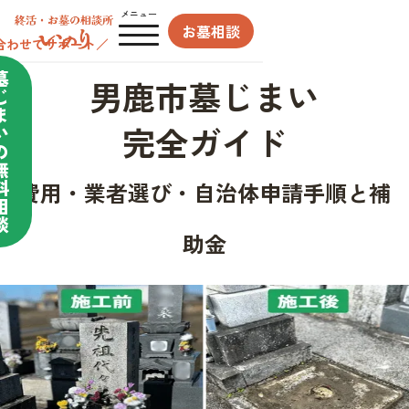
メニュー
お墓相談
合わせてサポート／
墓
男鹿市墓じまい
じ
ま
完全ガイド
い
の
無
料
費用・業者選び・自治体申請手順と補
相
談
助金