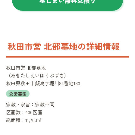
墓じまい無料見積り
秋田市営 北部墓地の詳細情報
秋田市営 北部墓地
（
あきたしえいほくぶぼち
）
秋田県秋田市飯島字堀川84番地180
公営霊園
宗教・宗旨：
宗教不問
区画数：
400区画
総面積：
11,703㎡