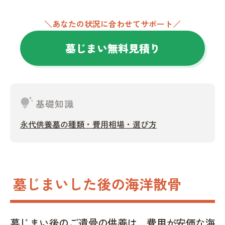
＼あなたの状況に合わせてサポート／
墓じまい無料見積り
tips_and_updates
基礎知識
永代供養墓の種類・費用相場・選び方
墓じまいした後の海洋散骨
墓じまい後のご遺骨の供養は、費用が安価な海