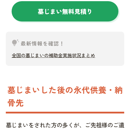
墓じまい無料見積り
tips_and_updates
最新情報を確認！
全国の墓じまいの補助金実施状況まとめ
墓じまいした後の永代供養・納
骨先
墓じまいをされた方の多くが、ご先祖様のご遺