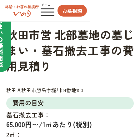
合わせてサポート／
メニュー
お墓相談
墓
じ
ま
秋田市営 北部墓地の墓じ
い
の
無
まい・墓石撤去工事の費
料
相
用見積り
談
秋田県秋田市飯島字堀川84番地180
費用の目安
墓石撤去工事：
65,000円〜/1㎡あたり(税別)
2㎡：