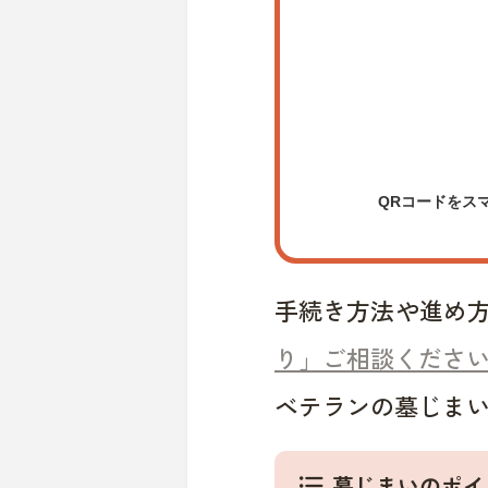
QRコードをス
手続き方法や進め
り」ご相談くださ
ベテランの墓じま
墓じまいのポイ
format_list_bulleted