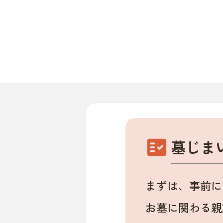
fact_check
墓じま
まずは、事前に
お墓に関わる親