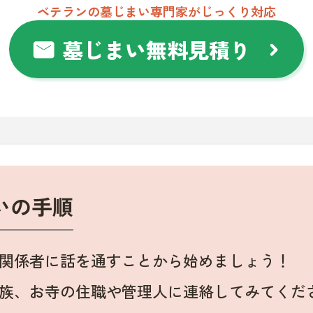
ベテランの墓じまい専門家がじっくり対応
墓じまい無料見積り
mail
chevron_right
いの手順
関係者に話を通すことから始めましょう！
族、お寺の住職や管理人に連絡してみてくだ