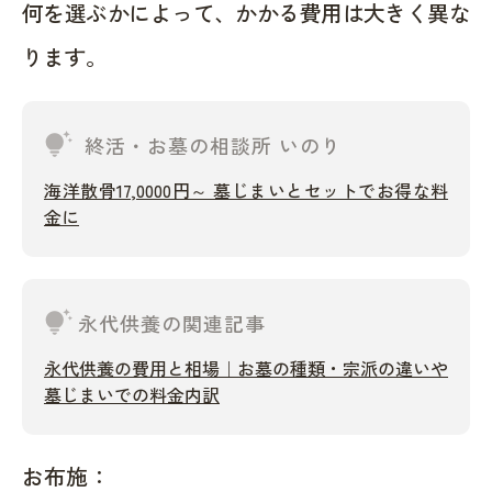
何を選ぶかによって、かかる費用は大きく異な
ります。
tips_and_updates
終活・お墓の相談所 いのり
海洋散骨17,0000円～ 墓じまいとセットでお得な料
金に
tips_and_updates
永代供養の関連記事
永代供養の費用と相場｜お墓の種類・宗派の違いや
墓じまいでの料金内訳
お布施：