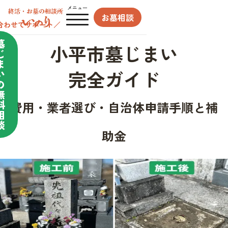
メニュー
お墓相談
合わせてサポート／
墓
小平市墓じまい
じ
ま
完全ガイド
い
の
無
料
費用・業者選び・自治体申請手順と補
相
談
助金