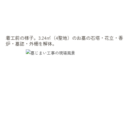
着工前の様子。3.24㎡（4聖地）のお墓の石塔・花立・香
炉・墓誌・外柵を解体。