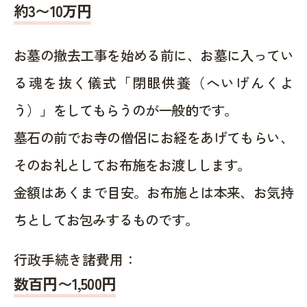
約
3〜10
万円
お墓の撤去工事を始める前に、お墓に入ってい
る魂を抜く儀式「閉眼供養（へいげんくよ
う）」をしてもらうのが一般的です。
墓石の前でお寺の僧侶にお経をあげてもらい、
そのお礼としてお布施をお渡しします。
金額はあくまで目安。お布施とは本来、お気持
ちとしてお包みするものです。
行政手続き諸費用：
数百円〜1,500
円