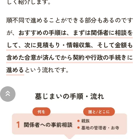
しく紹介します。
順不同で進めることができる部分もあるのです
が、
おすすめの手順は、まずは関係者に相談を
して、次に見積もり・情報収集、そして金額も
含めた合意が済んでから契約や行政の手続きに
進める
という流れです。
keyboard_double_arrow_up