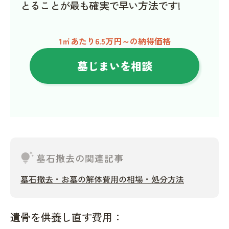
とることが最も確実で早い方法です!
1㎡あたり6.5万円～の納得価格
墓じまいを相談
tips_and_updates
墓石撤去の関連記事
墓石撤去・お墓の解体費用の相場・処分方法
遺骨を供養し直す費用：