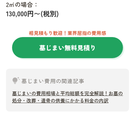
2㎡の場合：
130,000円〜(税別)
相見積もり歓迎！業界屈指の費用感
墓じまい無料見積り
tips_and_updates
墓じまい費用の関連記事
墓じまいの費用相場と平均総額を完全解説！お墓の
処分・改葬・遺骨の供養にかかる料金の内訳