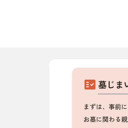
fact_check
墓じま
まずは、事前に
お墓に関わる親