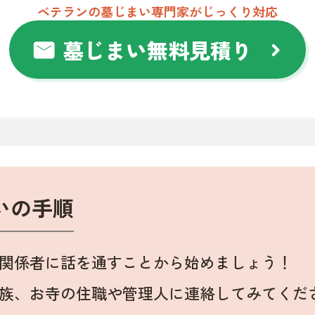
ベテランの墓じまい専門家がじっくり対応
墓じまい無料見積り
mail
chevron_right
いの手順
関係者に話を通すことから始めましょう！
族、お寺の住職や管理人に連絡してみてくだ