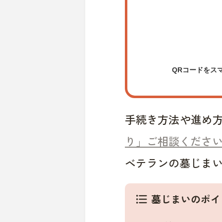
QRコードをス
手続き方法や進め
り」ご相談くださ
ベテランの墓じま
墓じまいのポイ
format_list_bulleted