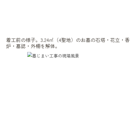
着工前の様子。3.24㎡（4聖地）のお墓の石塔・花立・香
炉・墓誌・外柵を解体。