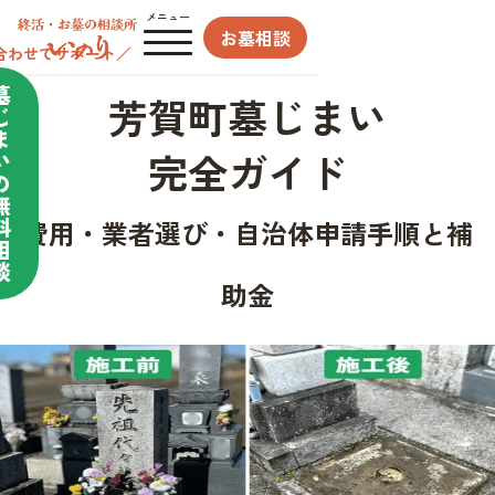
メニュー
お墓相談
合わせてサポート／
墓
芳賀町墓じまい
じ
ま
完全ガイド
い
の
無
料
費用・業者選び・自治体申請手順と補
相
談
助金