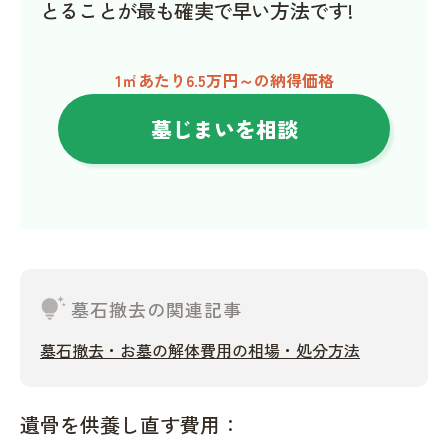
とることが最も確実で早い方法です!
1㎡あたり6.5万円～の納得価格
墓じまいを相談
tips_and_updates
墓石撤去の関連記事
墓石撤去・お墓の解体費用の相場・処分方法
遺骨を供養し直す費用：