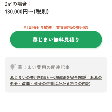
2㎡の場合：
130,000円〜(税別)
相見積もり歓迎！業界屈指の費用感
墓じまい無料見積り
tips_and_updates
墓じまい費用の関連記事
墓じまいの費用相場と平均総額を完全解説！お墓の
処分・改葬・遺骨の供養にかかる料金の内訳