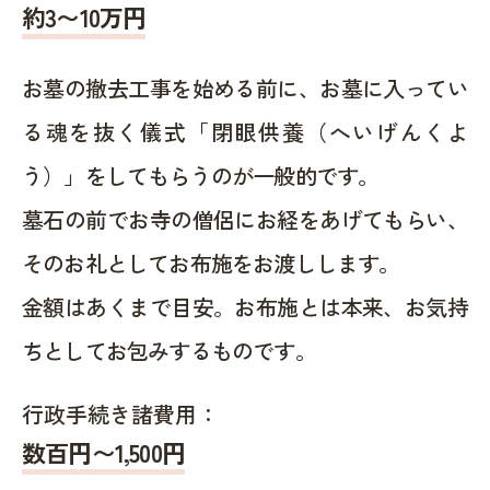
約
3〜10
万円
お墓の撤去工事を始める前に、お墓に入ってい
る魂を抜く儀式「閉眼供養（へいげんくよ
う）」をしてもらうのが一般的です。
墓石の前でお寺の僧侶にお経をあげてもらい、
そのお礼としてお布施をお渡しします。
金額はあくまで目安。お布施とは本来、お気持
ちとしてお包みするものです。
行政手続き諸費用：
数百円〜1,500
円