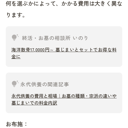
何を選ぶかによって、かかる費用は大きく異な
ります。
tips_and_updates
終活・お墓の相談所 いのり
海洋散骨17,0000円～ 墓じまいとセットでお得な料
金に
tips_and_updates
永代供養の関連記事
永代供養の費用と相場｜お墓の種類・宗派の違いや
墓じまいでの料金内訳
お布施：