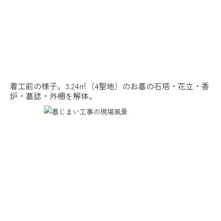
着工前の様子。3.24㎡（4聖地）のお墓の石塔・花立・香
炉・墓誌・外柵を解体。