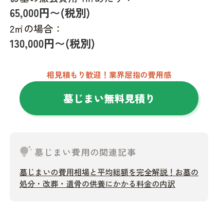
65,000円〜(税別)
2㎡の場合：
130,000円〜(税別)
相見積もり歓迎！業界屈指の費用感
墓じまい無料見積り
tips_and_updates
墓じまい費用の関連記事
墓じまいの費用相場と平均総額を完全解説！お墓の
処分・改葬・遺骨の供養にかかる料金の内訳