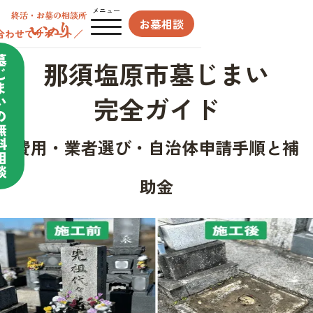
メニュー
お墓相談
合わせてサポート／
墓
那須塩原市墓じまい
じ
ま
完全ガイド
い
の
無
料
費用・業者選び・自治体申請手順と補
相
談
助金