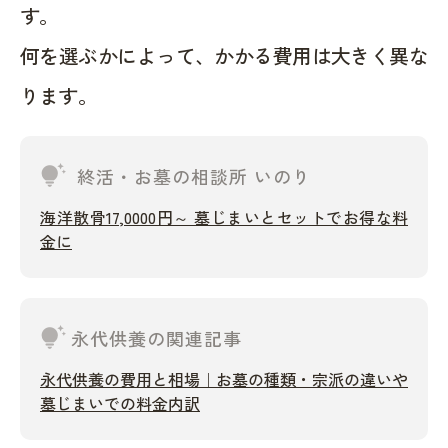
す。
何を選ぶかによって、かかる費用は大きく異な
ります。
tips_and_updates
終活・お墓の相談所 いのり
海洋散骨17,0000円～ 墓じまいとセットでお得な料
金に
tips_and_updates
永代供養の関連記事
永代供養の費用と相場｜お墓の種類・宗派の違いや
墓じまいでの料金内訳