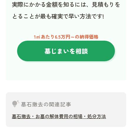
実際にかかる金額を知るには、見積もりを
とることが最も確実で早い方法です!
1㎡あたり6.5万円～の納得価格
墓じまいを相談
tips_and_updates
墓石撤去の関連記事
墓石撤去・お墓の解体費用の相場・処分方法