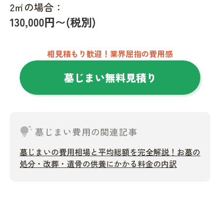
2㎡の場合：
130,000円〜(税別)
相見積もり歓迎！業界屈指の費用感
墓じまい無料見積り
tips_and_updates
墓じまい費用の関連記事
墓じまいの費用相場と平均総額を完全解説！お墓の
処分・改葬・遺骨の供養にかかる料金の内訳