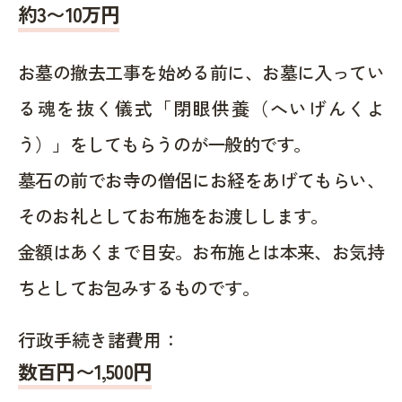
約
3〜10
万円
お墓の撤去工事を始める前に、お墓に入ってい
る魂を抜く儀式「閉眼供養（へいげんくよ
う）」をしてもらうのが一般的です。
墓石の前でお寺の僧侶にお経をあげてもらい、
そのお礼としてお布施をお渡しします。
金額はあくまで目安。お布施とは本来、お気持
ちとしてお包みするものです。
行政手続き諸費用：
数百円〜1,500
円