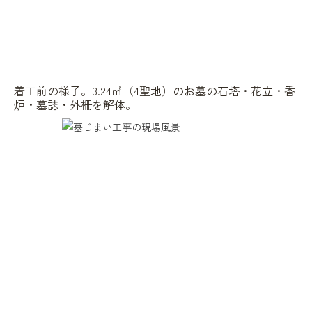
着工前の様子。3.24㎡（4聖地）のお墓の石塔・花立・香
炉・墓誌・外柵を解体。