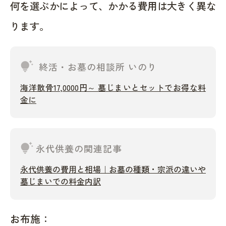
何を選ぶかによって、かかる費用は大きく異な
ります。
tips_and_updates
終活・お墓の相談所 いのり
海洋散骨17,0000円～ 墓じまいとセットでお得な料
金に
tips_and_updates
永代供養の関連記事
永代供養の費用と相場｜お墓の種類・宗派の違いや
墓じまいでの料金内訳
お布施：