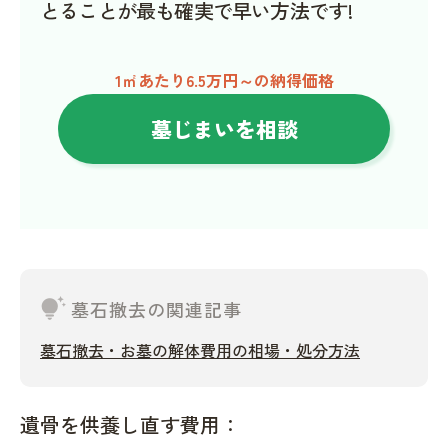
とることが最も確実で早い方法です!
1㎡あたり6.5万円～の納得価格
墓じまいを相談
tips_and_updates
墓石撤去の関連記事
墓石撤去・お墓の解体費用の相場・処分方法
遺骨を供養し直す費用：