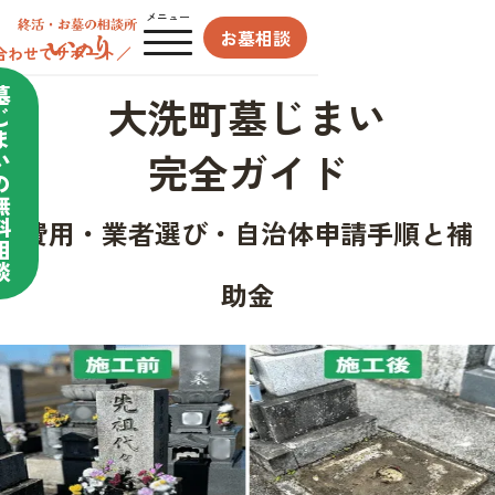
メニュー
お墓相談
合わせてサポート／
墓
大洗町墓じまい
じ
ま
完全ガイド
い
の
無
料
費用・業者選び・自治体申請手順と補
相
談
助金