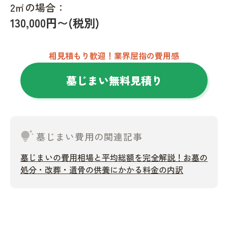
2㎡の場合：
130,000円〜(税別)
相見積もり歓迎！業界屈指の費用感
墓じまい無料見積り
tips_and_updates
墓じまい費用の関連記事
墓じまいの費用相場と平均総額を完全解説！お墓の
処分・改葬・遺骨の供養にかかる料金の内訳