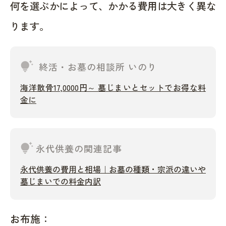
何を選ぶかによって、かかる費用は大きく異な
ります。
tips_and_updates
終活・お墓の相談所 いのり
海洋散骨17,0000円～ 墓じまいとセットでお得な料
金に
tips_and_updates
永代供養の関連記事
永代供養の費用と相場｜お墓の種類・宗派の違いや
墓じまいでの料金内訳
お布施：