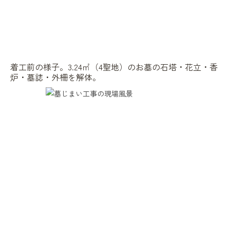
着工前の様子。3.24㎡（4聖地）のお墓の石塔・花立・香
炉・墓誌・外柵を解体。