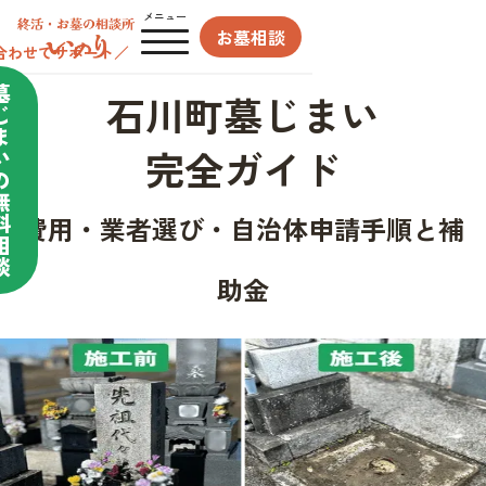
メニュー
お墓相談
合わせてサポート／
墓
石川町墓じまい
じ
ま
完全ガイド
い
の
無
料
費用・業者選び・自治体申請手順と補
相
談
助金