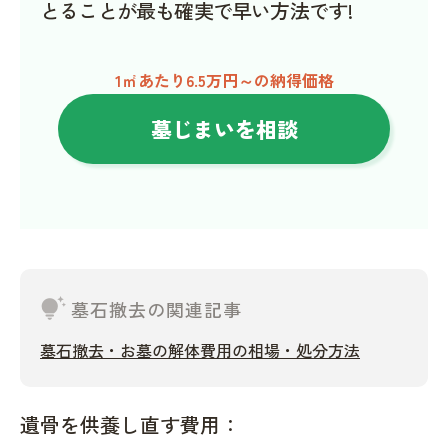
とることが最も確実で早い方法です!
1㎡あたり6.5万円～の納得価格
墓じまいを相談
tips_and_updates
墓石撤去の関連記事
墓石撤去・お墓の解体費用の相場・処分方法
遺骨を供養し直す費用：