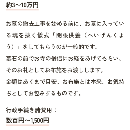
約
3〜10
万円
お墓の撤去工事を始める前に、お墓に入ってい
る魂を抜く儀式「閉眼供養（へいげんくよ
う）」をしてもらうのが一般的です。
墓石の前でお寺の僧侶にお経をあげてもらい、
そのお礼としてお布施をお渡しします。
金額はあくまで目安。お布施とは本来、お気持
ちとしてお包みするものです。
行政手続き諸費用：
数百円〜1,500
円