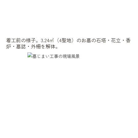
着工前の様子。3.24㎡（4聖地）のお墓の石塔・花立・香
炉・墓誌・外柵を解体。