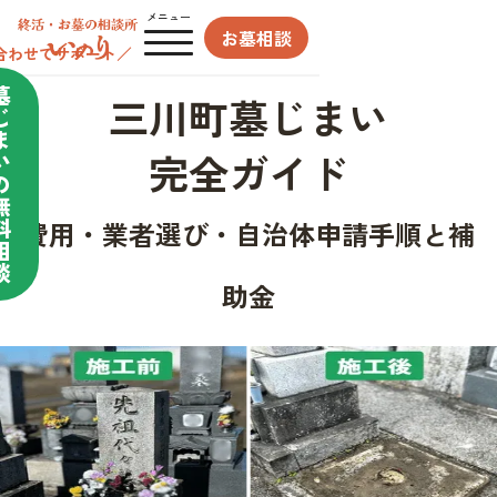
メニュー
お墓相談
合わせてサポート／
墓
三川町墓じまい
じ
ま
完全ガイド
い
の
無
料
費用・業者選び・自治体申請手順と補
相
談
助金