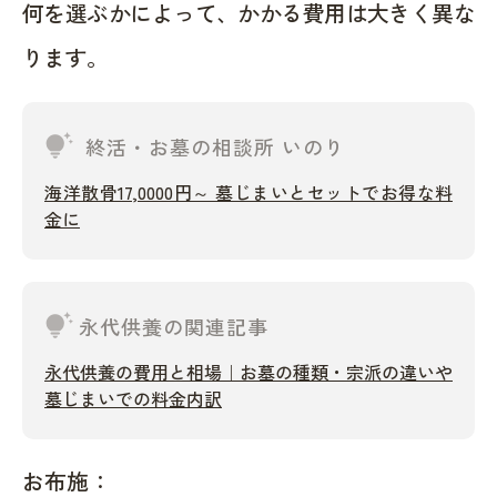
何を選ぶかによって、かかる費用は大きく異な
ります。
tips_and_updates
終活・お墓の相談所 いのり
海洋散骨17,0000円～ 墓じまいとセットでお得な料
金に
tips_and_updates
永代供養の関連記事
永代供養の費用と相場｜お墓の種類・宗派の違いや
墓じまいでの料金内訳
お布施：