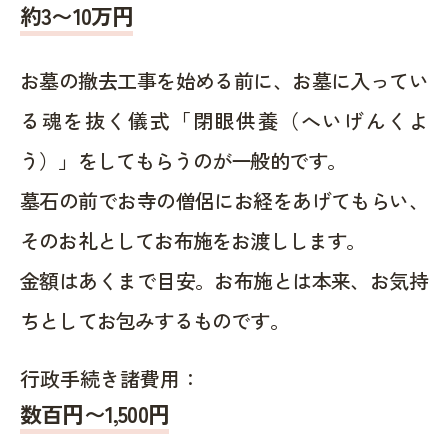
約
3〜10
万円
お墓の撤去工事を始める前に、お墓に入ってい
る魂を抜く儀式「閉眼供養（へいげんくよ
う）」をしてもらうのが一般的です。
墓石の前でお寺の僧侶にお経をあげてもらい、
そのお礼としてお布施をお渡しします。
金額はあくまで目安。お布施とは本来、お気持
ちとしてお包みするものです。
行政手続き諸費用：
数百円〜1,500
円