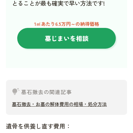
とることが最も確実で早い方法です!
1㎡あたり6.5万円～の納得価格
墓じまいを相談
tips_and_updates
墓石撤去の関連記事
墓石撤去・お墓の解体費用の相場・処分方法
遺骨を供養し直す費用：