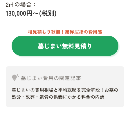
2㎡の場合：
130,000円〜(税別)
相見積もり歓迎！業界屈指の費用感
墓じまい無料見積り
tips_and_updates
墓じまい費用の関連記事
墓じまいの費用相場と平均総額を完全解説！お墓の
処分・改葬・遺骨の供養にかかる料金の内訳