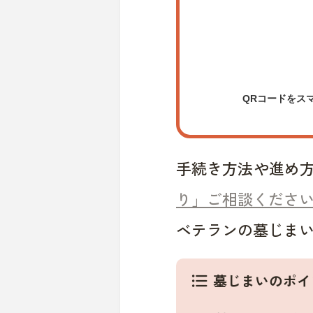
QRコードをス
手続き方法や進め
り」ご相談くださ
ベテランの墓じま
墓じまいのポイ
format_list_bulleted