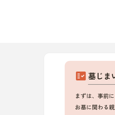
fact_check
墓じま
まずは、事前に
お墓に関わる親