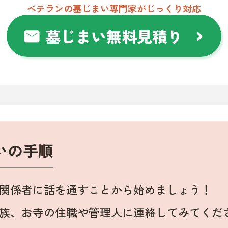
ベテランの墓じまい専門家がじっくり対応
墓じまい無料見積り
mail
chevron_right
いの手順
関係者に話を通すことから始めましょう！
族、お寺の住職や管理人に連絡してみてくだ