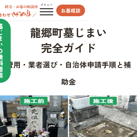
メニュー
お墓相談
合わせてサポート／
墓
龍郷町墓じまい
じ
ま
完全ガイド
い
の
無
料
費用・業者選び・自治体申請手順と補
相
談
助金