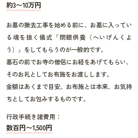
約
3〜10
万円
お墓の撤去工事を始める前に、お墓に入ってい
る魂を抜く儀式「閉眼供養（へいげんくよ
う）」をしてもらうのが一般的です。
墓石の前でお寺の僧侶にお経をあげてもらい、
そのお礼としてお布施をお渡しします。
金額はあくまで目安。お布施とは本来、お気持
ちとしてお包みするものです。
行政手続き諸費用：
数百円〜1,500
円