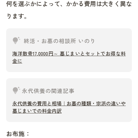
何を選ぶかによって、かかる費用は大きく異な
ります。
tips_and_updates
終活・お墓の相談所 いのり
海洋散骨17,0000円～ 墓じまいとセットでお得な料
金に
tips_and_updates
永代供養の関連記事
永代供養の費用と相場｜お墓の種類・宗派の違いや
墓じまいでの料金内訳
お布施：