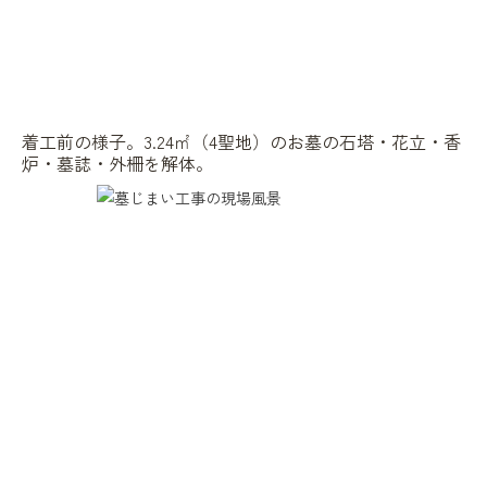
着工前の様子。3.24㎡（4聖地）のお墓の石塔・花立・香
炉・墓誌・外柵を解体。