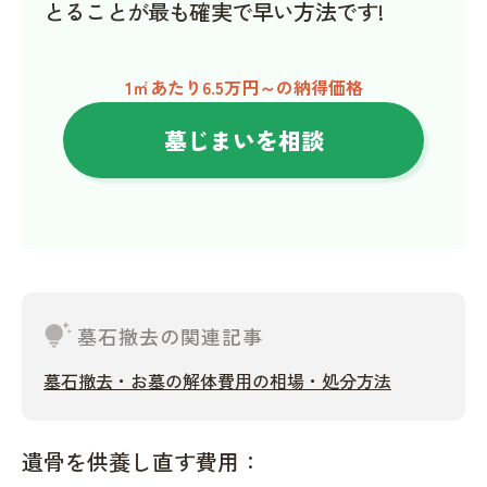
とることが最も確実で早い方法です!
1㎡あたり6.5万円～の納得価格
墓じまいを相談
tips_and_updates
墓石撤去の関連記事
墓石撤去・お墓の解体費用の相場・処分方法
遺骨を供養し直す費用：