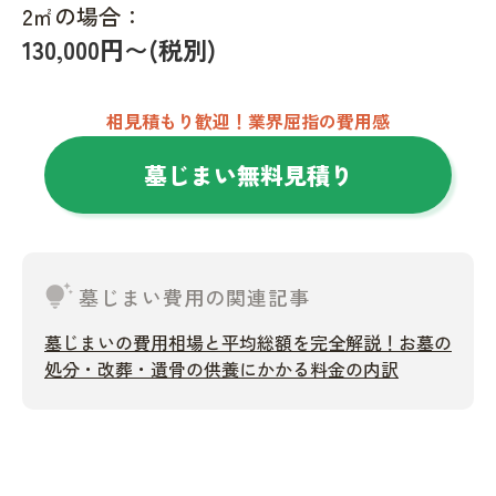
2㎡の場合：
130,000円〜(税別)
相見積もり歓迎！業界屈指の費用感
墓じまい無料見積り
tips_and_updates
墓じまい費用の関連記事
墓じまいの費用相場と平均総額を完全解説！お墓の
処分・改葬・遺骨の供養にかかる料金の内訳