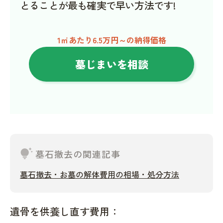
とることが最も確実で早い方法です!
1㎡あたり6.5万円～の納得価格
墓じまいを相談
tips_and_updates
墓石撤去の関連記事
墓石撤去・お墓の解体費用の相場・処分方法
遺骨を供養し直す費用：