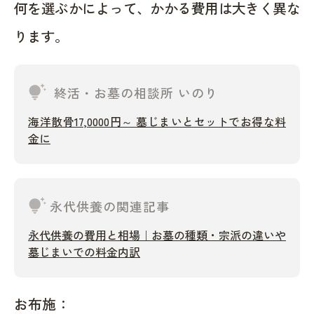
何を選ぶかによって、かかる費用は大きく異な
ります。
tips_and_updates
終活・お墓の相談所 いのり
海洋散骨17,0000円～ 墓じまいとセットでお得な料
金に
tips_and_updates
永代供養の関連記事
永代供養の費用と相場｜お墓の種類・宗派の違いや
墓じまいでの料金内訳
お布施：