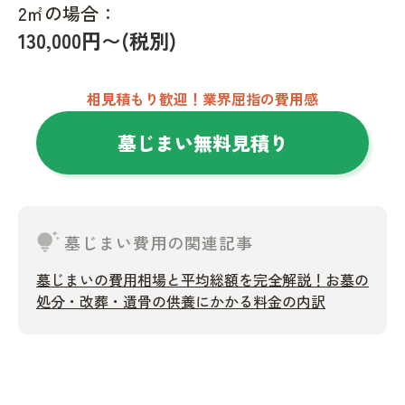
2㎡の場合：
130,000円〜(税別)
相見積もり歓迎！業界屈指の費用感
墓じまい無料見積り
tips_and_updates
墓じまい費用の関連記事
墓じまいの費用相場と平均総額を完全解説！お墓の
処分・改葬・遺骨の供養にかかる料金の内訳