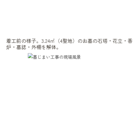
着工前の様子。3.24㎡（4聖地）のお墓の石塔・花立・香
炉・墓誌・外柵を解体。