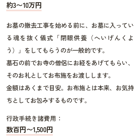
約
3〜10
万円
お墓の撤去工事を始める前に、お墓に入ってい
る魂を抜く儀式「閉眼供養（へいげんくよ
う）」をしてもらうのが一般的です。
墓石の前でお寺の僧侶にお経をあげてもらい、
そのお礼としてお布施をお渡しします。
金額はあくまで目安。お布施とは本来、お気持
ちとしてお包みするものです。
行政手続き諸費用：
数百円〜1,500
円