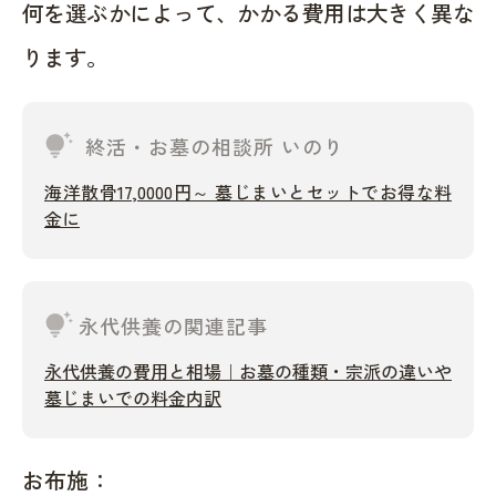
何を選ぶかによって、かかる費用は大きく異な
ります。
tips_and_updates
終活・お墓の相談所 いのり
海洋散骨17,0000円～ 墓じまいとセットでお得な料
金に
tips_and_updates
永代供養の関連記事
永代供養の費用と相場｜お墓の種類・宗派の違いや
墓じまいでの料金内訳
お布施：