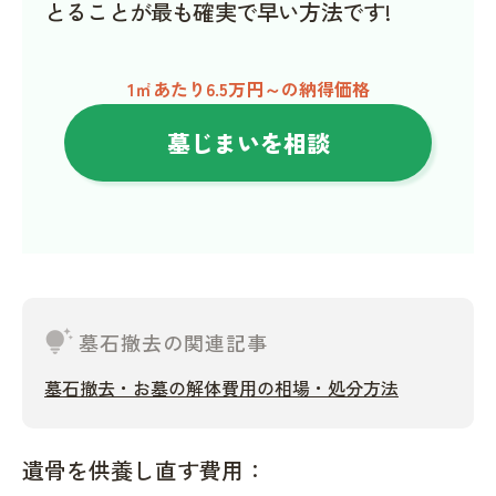
とることが最も確実で早い方法です!
1㎡あたり6.5万円～の納得価格
墓じまいを相談
tips_and_updates
墓石撤去の関連記事
墓石撤去・お墓の解体費用の相場・処分方法
遺骨を供養し直す費用：