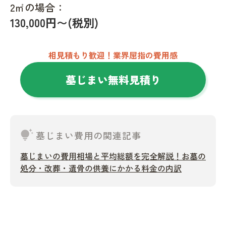
2㎡の場合：
130,000円〜(税別)
相見積もり歓迎！業界屈指の費用感
墓じまい無料見積り
tips_and_updates
墓じまい費用の関連記事
墓じまいの費用相場と平均総額を完全解説！お墓の
処分・改葬・遺骨の供養にかかる料金の内訳