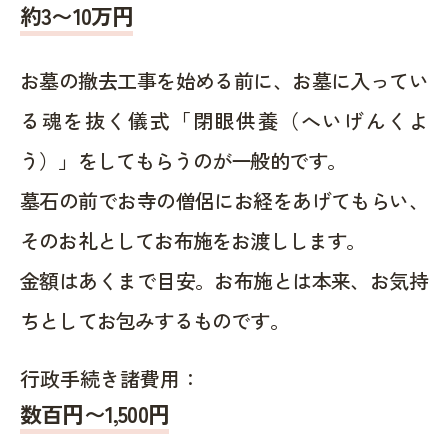
約
3〜10
万円
お墓の撤去工事を始める前に、お墓に入ってい
る魂を抜く儀式「閉眼供養（へいげんくよ
う）」をしてもらうのが一般的です。
墓石の前でお寺の僧侶にお経をあげてもらい、
そのお礼としてお布施をお渡しします。
金額はあくまで目安。お布施とは本来、お気持
ちとしてお包みするものです。
行政手続き諸費用：
数百円〜1,500
円