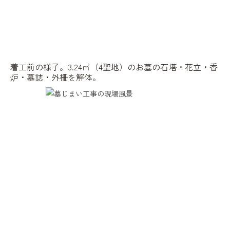
着工前の様子。3.24㎡（4聖地）のお墓の石塔・花立・香
炉・墓誌・外柵を解体。