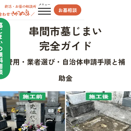
メニュー
お墓相談
合わせてサポート／
墓
串間市墓じまい
じ
ま
完全ガイド
い
の
無
料
費用・業者選び・自治体申請手順と補
相
談
助金