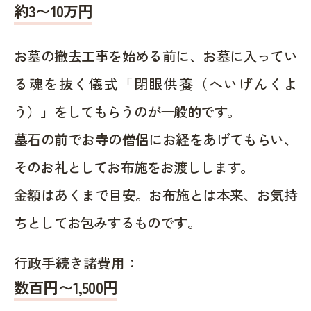
約
3〜10
万円
お墓の撤去工事を始める前に、お墓に入ってい
る魂を抜く儀式「閉眼供養（へいげんくよ
う）」をしてもらうのが一般的です。
墓石の前でお寺の僧侶にお経をあげてもらい、
そのお礼としてお布施をお渡しします。
金額はあくまで目安。お布施とは本来、お気持
ちとしてお包みするものです。
行政手続き諸費用：
数百円〜1,500
円