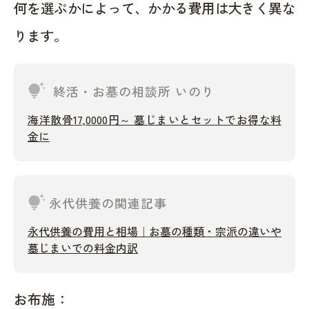
何を選ぶかによって、かかる費用は大きく異な
ります。
tips_and_updates
終活・お墓の相談所 いのり
海洋散骨17,0000円～ 墓じまいとセットでお得な料
金に
tips_and_updates
永代供養の関連記事
永代供養の費用と相場｜お墓の種類・宗派の違いや
墓じまいでの料金内訳
お布施：