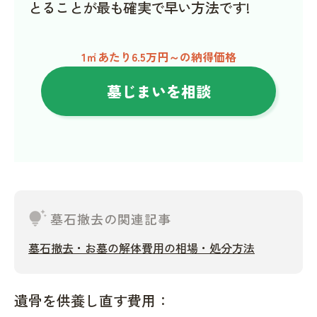
とることが最も確実で早い方法です!
1㎡あたり6.5万円～の納得価格
墓じまいを相談
tips_and_updates
墓石撤去の関連記事
墓石撤去・お墓の解体費用の相場・処分方法
遺骨を供養し直す費用：