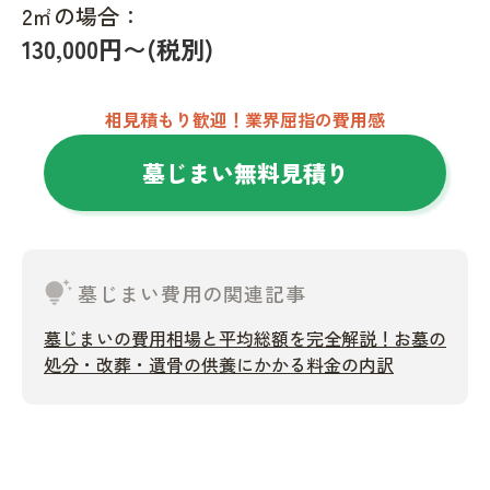
2㎡の場合：
130,000円〜(税別)
相見積もり歓迎！業界屈指の費用感
墓じまい無料見積り
tips_and_updates
墓じまい費用の関連記事
墓じまいの費用相場と平均総額を完全解説！お墓の
処分・改葬・遺骨の供養にかかる料金の内訳