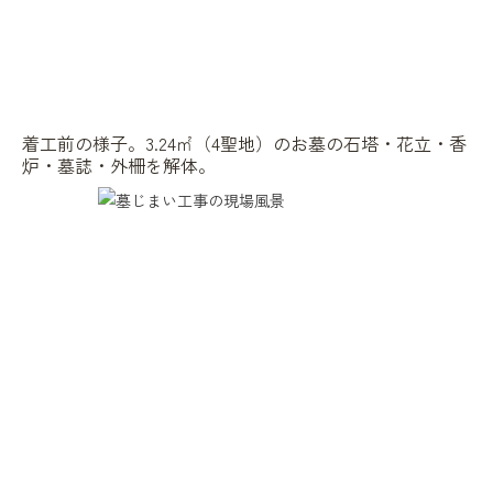
着工前の様子。3.24㎡（4聖地）のお墓の石塔・花立・香
炉・墓誌・外柵を解体。