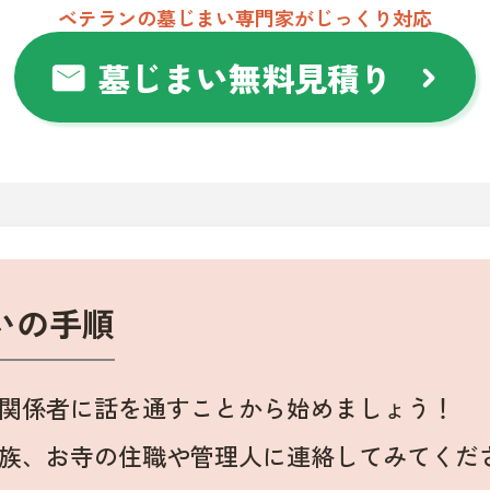
ベテランの墓じまい専門家がじっくり対応
墓じまい無料見積り
mail
chevron_right
いの手順
関係者に話を通すことから始めましょう！
族、お寺の住職や管理人に連絡してみてくだ