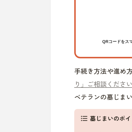
QRコードをス
手続き方法や進め
り」ご相談くださ
ベテランの墓じま
墓じまいのポイ
format_list_bulleted