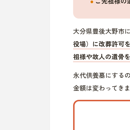
ご先祖様の
大分県豊後大野市
役場）に改葬許可
祖様や故人の遺骨
永代供養墓にする
金額は変わってき