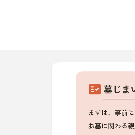
fact_check
墓じま
まずは、事前に
お墓に関わる親