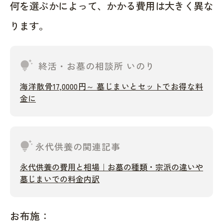
何を選ぶかによって、かかる費用は大きく異な
ります。
tips_and_updates
終活・お墓の相談所 いのり
海洋散骨17,0000円～ 墓じまいとセットでお得な料
金に
tips_and_updates
永代供養の関連記事
永代供養の費用と相場｜お墓の種類・宗派の違いや
墓じまいでの料金内訳
お布施：