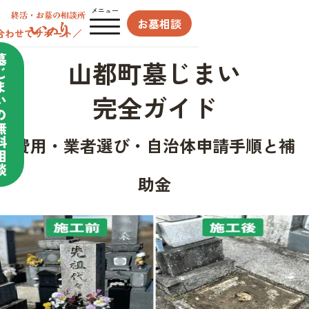
メニュー
お墓相談
合わせてサポート／
墓
山都町墓じまい
じ
ま
完全ガイド
い
の
無
料
費用・業者選び・自治体申請手順と補
相
談
助金