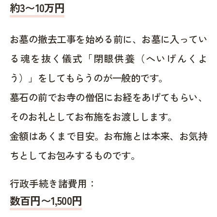
約
3〜10
万円
お墓の撤去工事を始める前に、お墓に入ってい
る魂を抜く儀式「閉眼供養（へいげんくよ
う）」をしてもらうのが一般的です。
墓石の前でお寺の僧侶にお経をあげてもらい、
そのお礼としてお布施をお渡しします。
金額はあくまで目安。お布施とは本来、お気持
ちとしてお包みするものです。
行政手続き諸費用：
数百円〜1,500
円