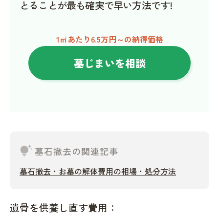
とることが最も確実で早い方法です!
1㎡あたり6.5万円～の納得価格
墓じまいを相談
tips_and_updates
墓石撤去の関連記事
墓石撤去・お墓の解体費用の相場・処分方法
遺骨を供養し直す費用：