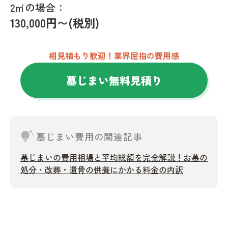
2㎡の場合：
130,000円〜(税別)
相見積もり歓迎！業界屈指の費用感
墓じまい無料見積り
tips_and_updates
墓じまい費用の関連記事
墓じまいの費用相場と平均総額を完全解説！お墓の
処分・改葬・遺骨の供養にかかる料金の内訳