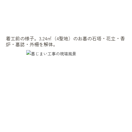
着工前の様子。3.24㎡（4聖地）のお墓の石塔・花立・香
炉・墓誌・外柵を解体。