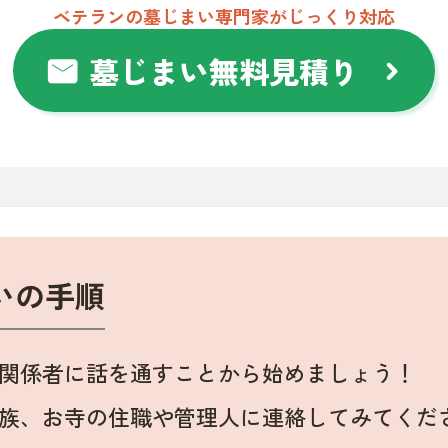
ベテランの墓じまい専門家がじっくり対応
墓じまい無料見積り
mail
chevron_right
いの手順
関係者に話を通すことから始めましょう！
族、お寺の住職や管理人に連絡してみてくだ