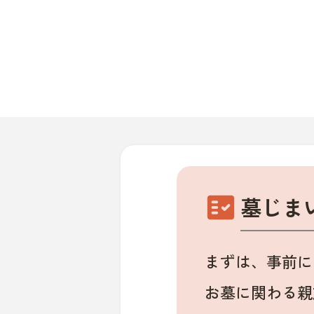
fact_check
墓じま
まずは、事前に
お墓に関わる親