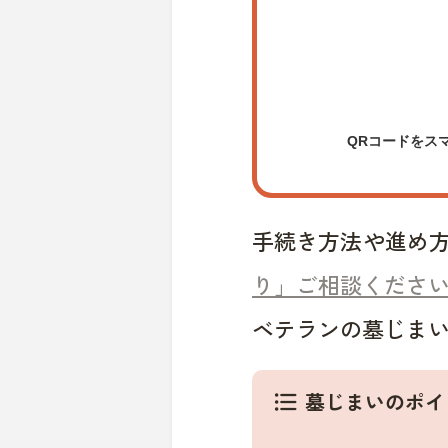
QRコードをス
手続き方法や進め
り」ご相談くださ
ベテランの墓じま
墓じまいのポイ
format_list_bulleted