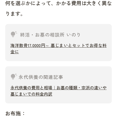
何を選ぶかによって、かかる費用は大きく異な
ります。
tips_and_updates
終活・お墓の相談所 いのり
海洋散骨17,0000円～ 墓じまいとセットでお得な料
金に
tips_and_updates
永代供養の関連記事
永代供養の費用と相場｜お墓の種類・宗派の違いや
墓じまいでの料金内訳
お布施：