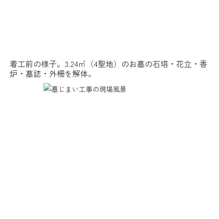
着工前の様子。3.24㎡（4聖地）のお墓の石塔・花立・香
炉・墓誌・外柵を解体。