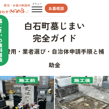
メニュー
お墓相談
合わせてサポート／
墓
白石町墓じまい
じ
ま
完全ガイド
い
の
無
料
費用・業者選び・自治体申請手順と補
相
談
助金