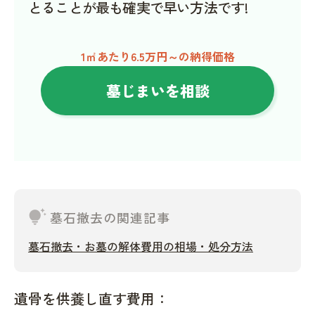
とることが最も確実で早い方法です!
1㎡あたり6.5万円～の納得価格
墓じまいを相談
tips_and_updates
墓石撤去の関連記事
墓石撤去・お墓の解体費用の相場・処分方法
遺骨を供養し直す費用：