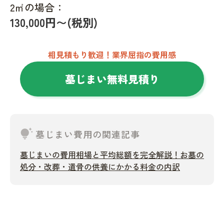
2㎡の場合：
130,000円〜(税別)
相見積もり歓迎！業界屈指の費用感
墓じまい無料見積り
tips_and_updates
墓じまい費用の関連記事
墓じまいの費用相場と平均総額を完全解説！お墓の
処分・改葬・遺骨の供養にかかる料金の内訳