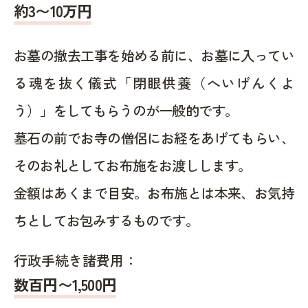
約
3〜10
万円
お墓の撤去工事を始める前に、お墓に入ってい
る魂を抜く儀式「閉眼供養（へいげんくよ
う）」をしてもらうのが一般的です。
墓石の前でお寺の僧侶にお経をあげてもらい、
そのお礼としてお布施をお渡しします。
金額はあくまで目安。お布施とは本来、お気持
ちとしてお包みするものです。
行政手続き諸費用：
数百円〜1,500
円