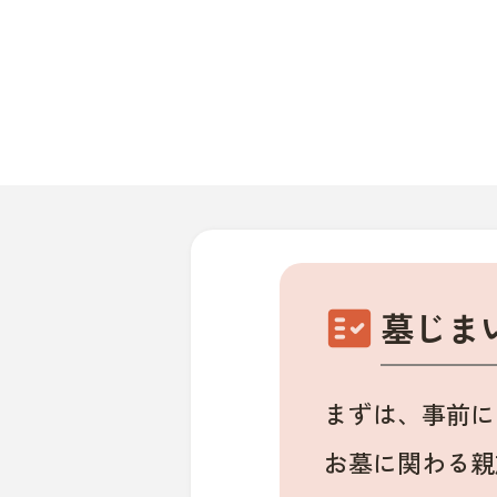
fact_check
墓じま
まずは、事前に
お墓に関わる親