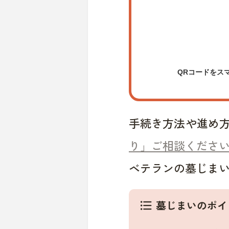
QRコードをス
手続き方法や進め
り」ご相談くださ
ベテランの墓じま
墓じまいのポイ
format_list_bulleted