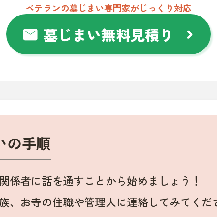
ベテランの墓じまい専門家がじっくり対応
墓じまい無料見積り
mail
chevron_right
いの手順
関係者に話を通すことから始めましょう！
族、お寺の住職や管理人に連絡してみてくだ