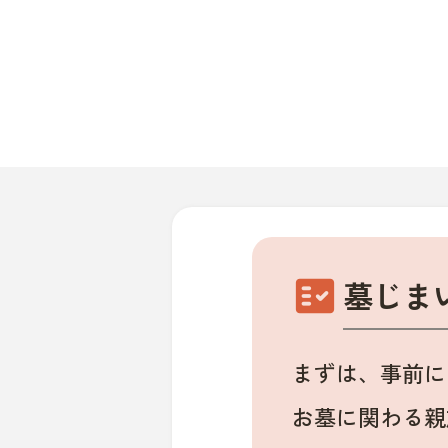
fact_check
墓じま
まずは、事前に
お墓に関わる親