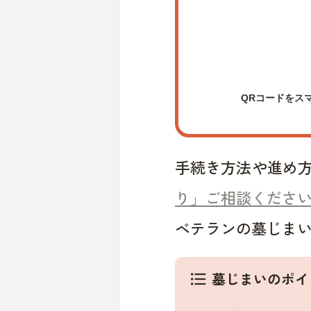
QRコードをス
手続き方法や進め
り」ご相談くださ
ベテランの墓じま
墓じまいのポイ
format_list_bulleted