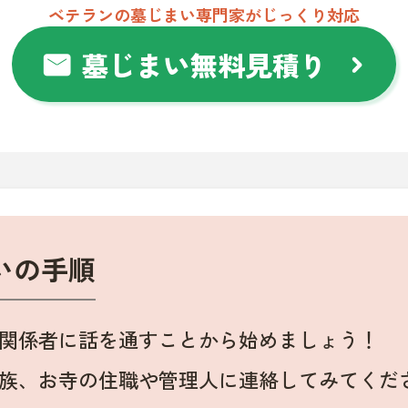
ベテランの墓じまい専門家がじっくり対応
墓じまい無料見積り
mail
chevron_right
いの手順
関係者に話を通すことから始めましょう！
族、お寺の住職や管理人に連絡してみてくだ