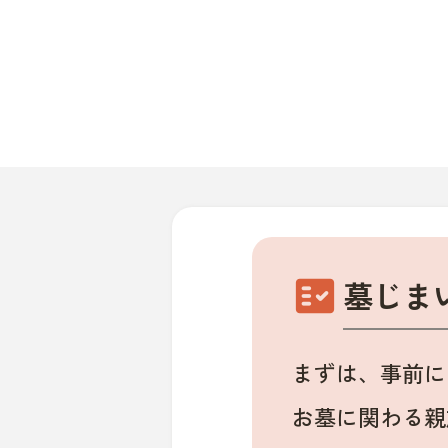
fact_check
墓じま
まずは、事前に
お墓に関わる親