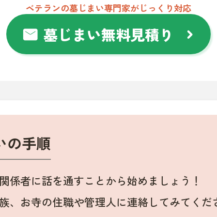
ベテランの墓じまい専門家がじっくり対応
墓じまい無料見積り
mail
chevron_right
いの手順
関係者に話を通すことから始めましょう！
族、お寺の住職や管理人に連絡してみてくだ