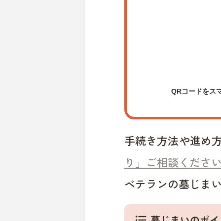
QRコードをス
手続き方法や進め
り」ご相談くださ
ベテランの墓じま
墓じまいのポイ
format_list_bulleted