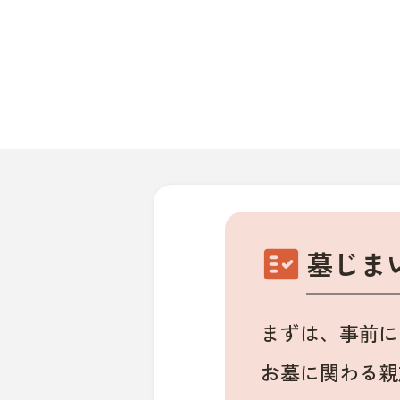
fact_check
墓じま
まずは、事前に
お墓に関わる親