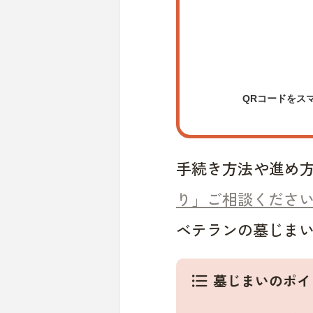
QRコードをス
手続き方法や進め
り」ご相談くださ
ベテランの墓じま
墓じまいのポイ
format_list_bulleted