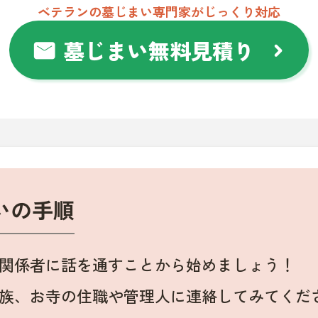
ベテランの墓じまい専門家がじっくり対応
墓じまい無料見積り
mail
chevron_right
いの手順
関係者に話を通すことから始めましょう！
族、お寺の住職や管理人に連絡してみてくだ