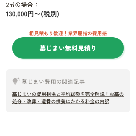
2㎡の場合：
130,000円〜(税別)
相見積もり歓迎！業界屈指の費用感
墓じまい無料見積り
tips_and_updates
墓じまい費用の関連記事
墓じまいの費用相場と平均総額を完全解説！お墓の
処分・改葬・遺骨の供養にかかる料金の内訳