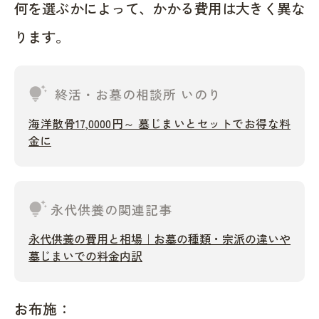
何を選ぶかによって、かかる費用は大きく異な
ります。
tips_and_updates
終活・お墓の相談所 いのり
海洋散骨17,0000円～ 墓じまいとセットでお得な料
金に
tips_and_updates
永代供養の関連記事
永代供養の費用と相場｜お墓の種類・宗派の違いや
墓じまいでの料金内訳
お布施：