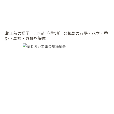
着工前の様子。3.24㎡（4聖地）のお墓の石塔・花立・香
炉・墓誌・外柵を解体。