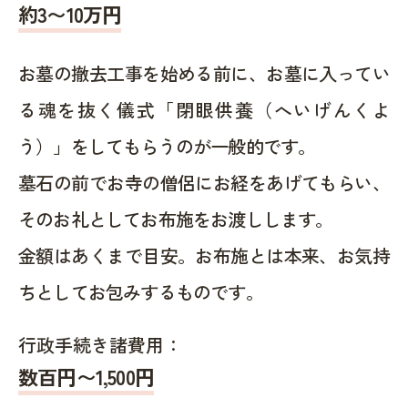
約
3〜10
万円
お墓の撤去工事を始める前に、お墓に入ってい
る魂を抜く儀式「閉眼供養（へいげんくよ
う）」をしてもらうのが一般的です。
墓石の前でお寺の僧侶にお経をあげてもらい、
そのお礼としてお布施をお渡しします。
金額はあくまで目安。お布施とは本来、お気持
ちとしてお包みするものです。
行政手続き諸費用：
数百円〜1,500
円