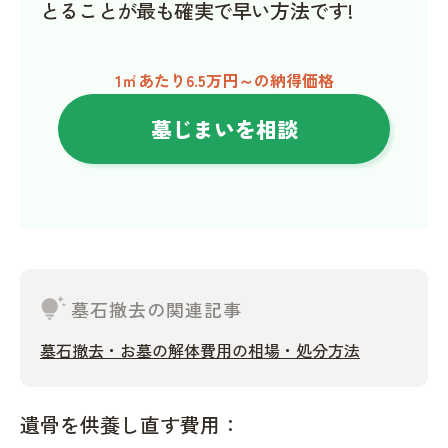
とることが最も確実で早い方法です!
1㎡あたり6.5万円～の納得価格
墓じまいを相談
tips_and_updates
墓石撤去の関連記事
墓石撤去・お墓の解体費用の相場・処分方法
遺骨を供養し直す費用：