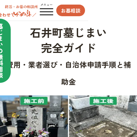
メニュー
お墓相談
合わせてサポート／
墓
石井町墓じまい
じ
ま
完全ガイド
い
の
無
料
費用・業者選び・自治体申請手順と補
相
談
助金