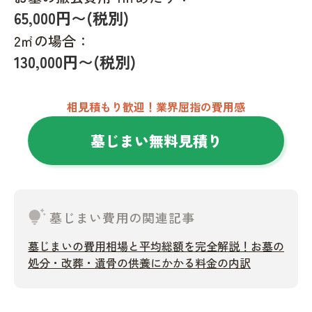
65,000円〜(税別)
2㎡の場合：
130,000円〜(税別)
相見積もり歓迎！業界屈指の費用感
墓じまい無料見積り
tips_and_updates
墓じまい費用の関連記事
墓じまいの費用相場と平均総額を完全解説！お墓の
処分・改葬・遺骨の供養にかかる料金の内訳