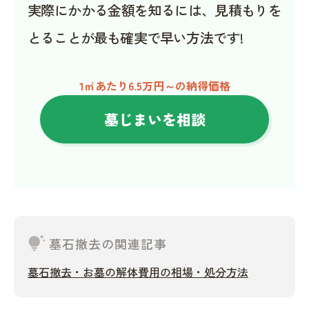
実際にかかる金額を知るには、見積もりを
とることが最も確実で早い方法です!
1㎡あたり6.5万円～の納得価格
墓じまいを相談
tips_and_updates
墓石撤去の関連記事
墓石撤去・お墓の解体費用の相場・処分方法