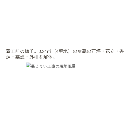
着工前の様子。3.24㎡（4聖地）のお墓の石塔・花立・香
炉・墓誌・外柵を解体。