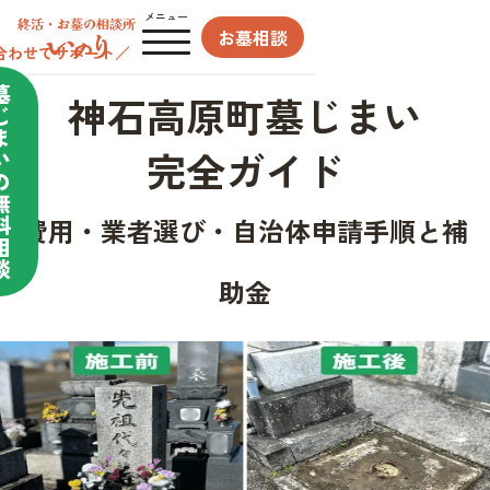
メニュー
お墓相談
合わせてサポート／
墓
神石高原町墓じまい
じ
ま
完全ガイド
い
の
無
料
費用・業者選び・自治体申請手順と補
相
談
助金