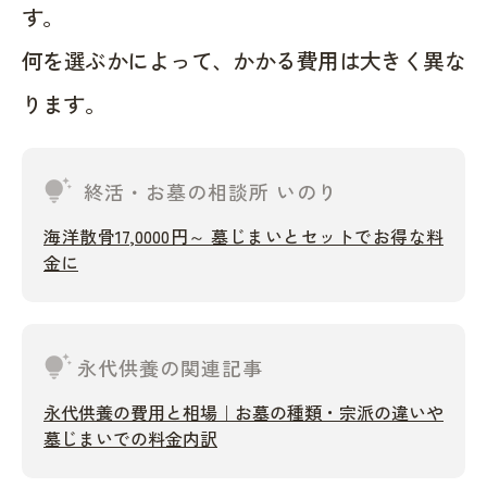
す。
何を選ぶかによって、かかる費用は大きく異な
ります。
tips_and_updates
終活・お墓の相談所 いのり
海洋散骨17,0000円～ 墓じまいとセットでお得な料
金に
tips_and_updates
永代供養の関連記事
永代供養の費用と相場｜お墓の種類・宗派の違いや
墓じまいでの料金内訳