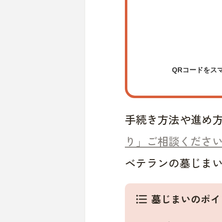
QRコードをス
手続き方法や進め
り」ご相談くださ
ベテランの墓じま
墓じまいのポイ
format_list_bulleted