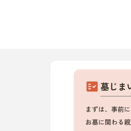
fact_check
墓じま
まずは、事前に
お墓に関わる親