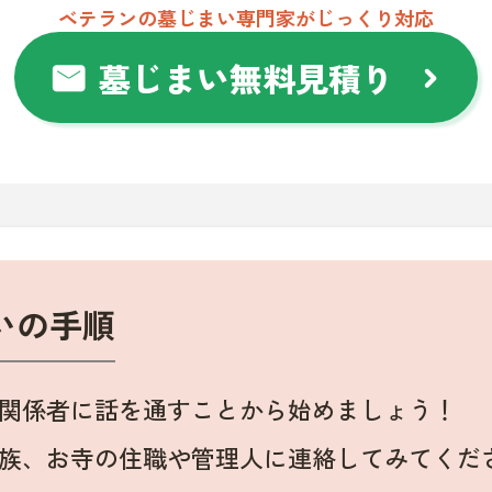
ベテランの墓じまい専門家がじっくり対応
墓じまい無料見積り
mail
chevron_right
いの手順
関係者に話を通すことから始めましょう！
族、お寺の住職や管理人に連絡してみてくだ