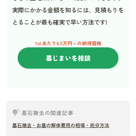
実際にかかる金額を知るには、見積もりを
とることが最も確実で早い方法です!
1㎡あたり6.5万円～の納得価格
墓じまいを相談
tips_and_updates
墓石撤去の関連記事
墓石撤去・お墓の解体費用の相場・処分方法