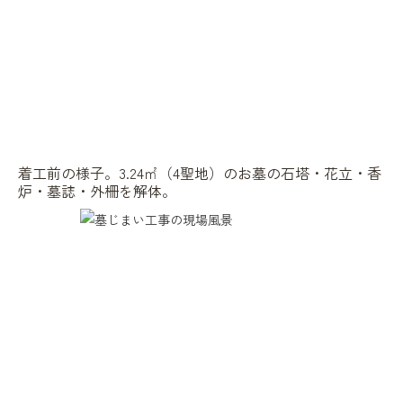
着工前の様子。3.24㎡（4聖地）のお墓の石塔・花立・香
炉・墓誌・外柵を解体。