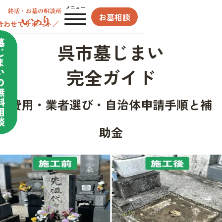
メニュー
お墓相談
合わせてサポート／
墓
呉市墓じまい
じ
ま
完全ガイド
い
の
無
料
費用・業者選び・自治体申請手順と補
相
談
助金