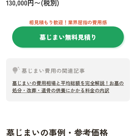
130,000円〜(税別)
相見積もり歓迎！業界屈指の費用感
墓じまい無料見積り
tips_and_updates
墓じまい費用の関連記事
墓じまいの費用相場と平均総額を完全解説！お墓の
処分・改葬・遺骨の供養にかかる料金の内訳
墓じまいの事例・参考価格