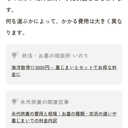
す。
何を選ぶかによって、かかる費用は大きく異な
ります。
tips_and_updates
終活・お墓の相談所 いのり
海洋散骨17,0000円～ 墓じまいとセットでお得な料
金に
tips_and_updates
永代供養の関連記事
永代供養の費用と相場｜お墓の種類・宗派の違いや
墓じまいでの料金内訳