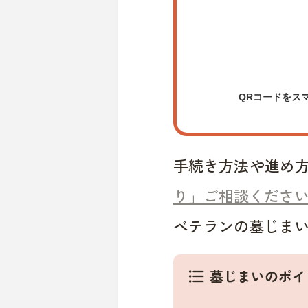
QRコードをス
手続き方法や進め
り」ご相談くださ
ベテランの墓じま
墓じまいのポイ
format_list_bulleted