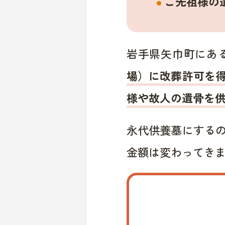
ご先祖様の
岩手県矢巾町にあ
場）に改葬許可を
様や故人の遺骨を
永代供養墓にする
金額は変わってき