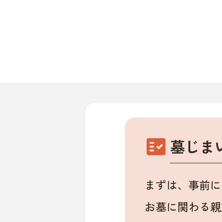
fact_check
墓じま
まずは、事前に
お墓に関わる親