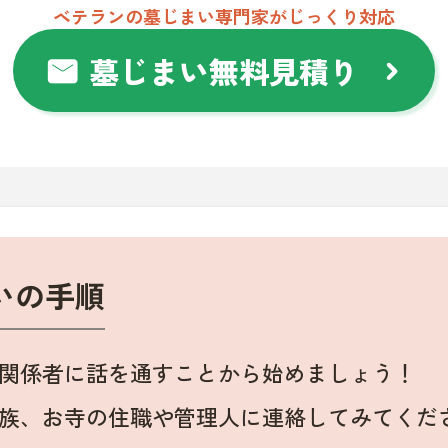
ベテランの墓じまい専門家がじっくり対応
墓じまい無料見積り
mail
chevron_right
いの手順
関係者に話を通すことから始めましょう！
族、お寺の住職や管理人に連絡してみてくだ