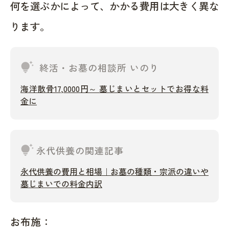
何を選ぶかによって、かかる費用は大きく異な
ります。
tips_and_updates
終活・お墓の相談所 いのり
海洋散骨17,0000円～ 墓じまいとセットでお得な料
金に
tips_and_updates
永代供養の関連記事
永代供養の費用と相場｜お墓の種類・宗派の違いや
墓じまいでの料金内訳
お布施：