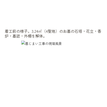
着工前の様子。3.24㎡（4聖地）のお墓の石塔・花立・香
炉・墓誌・外柵を解体。