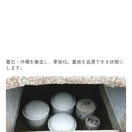
墓石・外柵を撤去し、更地化。墓地を返還できる状態に
します。