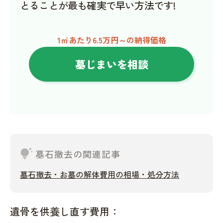
とることが最も確実で早い方法です!
1㎡あたり6.5万円～の納得価格
墓じまいを相談
tips_and_updates
墓石撤去の関連記事
墓石撤去・お墓の解体費用の相場・処分方法
遺骨を供養し直す費用：