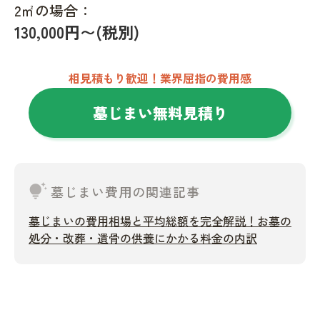
2㎡の場合：
130,000円〜(税別)
相見積もり歓迎！業界屈指の費用感
墓じまい無料見積り
tips_and_updates
墓じまい費用の関連記事
墓じまいの費用相場と平均総額を完全解説！お墓の
処分・改葬・遺骨の供養にかかる料金の内訳