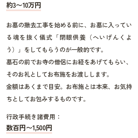
約
3〜10
万円
お墓の撤去工事を始める前に、お墓に入ってい
る魂を抜く儀式「閉眼供養（へいげんくよ
う）」をしてもらうのが一般的です。
墓石の前でお寺の僧侶にお経をあげてもらい、
そのお礼としてお布施をお渡しします。
金額はあくまで目安。お布施とは本来、お気持
ちとしてお包みするものです。
行政手続き諸費用：
数百円〜1,500
円