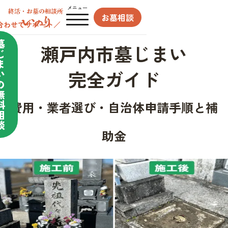
メニュー
お墓相談
合わせてサポート／
墓
瀬戸内市墓じまい
じ
ま
完全ガイド
い
の
無
料
費用・業者選び・自治体申請手順と補
相
談
助金