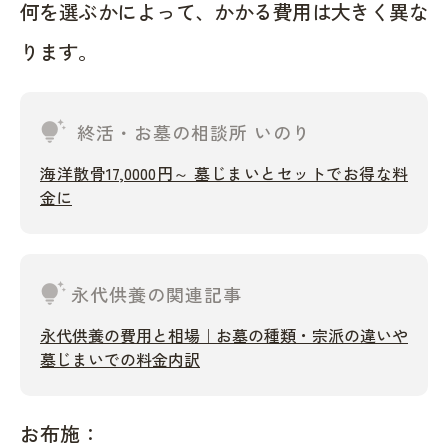
何を選ぶかによって、かかる費用は大きく異な
ります。
tips_and_updates
終活・お墓の相談所 いのり
海洋散骨17,0000円～ 墓じまいとセットでお得な料
金に
tips_and_updates
永代供養の関連記事
永代供養の費用と相場｜お墓の種類・宗派の違いや
墓じまいでの料金内訳
お布施：