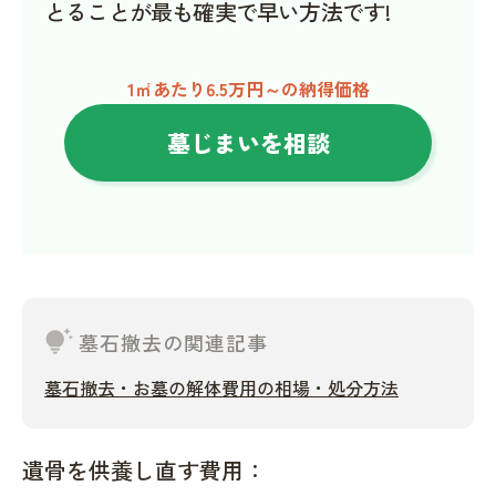
とることが最も確実で早い方法です!
1㎡あたり6.5万円～の納得価格
墓じまいを相談
tips_and_updates
墓石撤去の関連記事
墓石撤去・お墓の解体費用の相場・処分方法
遺骨を供養し直す費用：