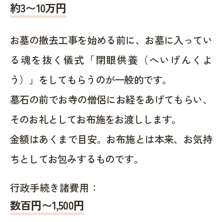
約
3〜10
万円
お墓の撤去工事を始める前に、お墓に入ってい
る魂を抜く儀式「閉眼供養（へいげんくよ
う）」をしてもらうのが一般的です。
墓石の前でお寺の僧侶にお経をあげてもらい、
そのお礼としてお布施をお渡しします。
金額はあくまで目安。お布施とは本来、お気持
ちとしてお包みするものです。
行政手続き諸費用：
数百円〜1,500
円