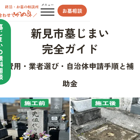
メニュー
お墓相談
合わせてサポート／
墓
新見市墓じまい
じ
ま
完全ガイド
い
の
無
料
費用・業者選び・自治体申請手順と補
相
談
助金