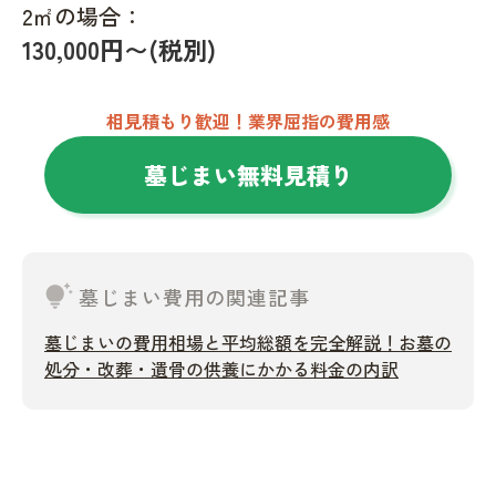
2㎡の場合：
130,000円〜(税別)
相見積もり歓迎！業界屈指の費用感
墓じまい無料見積り
tips_and_updates
墓じまい費用の関連記事
墓じまいの費用相場と平均総額を完全解説！お墓の
処分・改葬・遺骨の供養にかかる料金の内訳