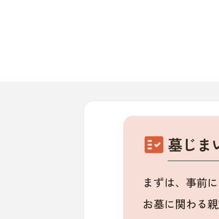
fact_check
墓じま
まずは、事前に
お墓に関わる親