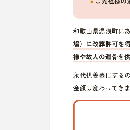
ご先祖様の
和歌山県湯浅町に
場）に改葬許可を
様や故人の遺骨を
永代供養墓にする
金額は変わってき