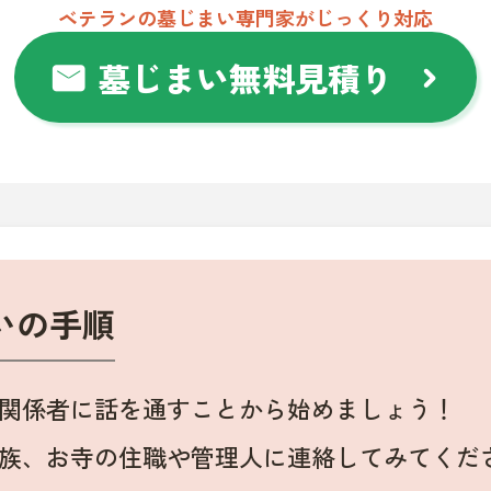
ベテランの墓じまい専門家がじっくり対応
墓じまい無料見積り
mail
chevron_right
いの手順
関係者に話を通すことから始めましょう！
族、お寺の住職や管理人に連絡してみてくだ