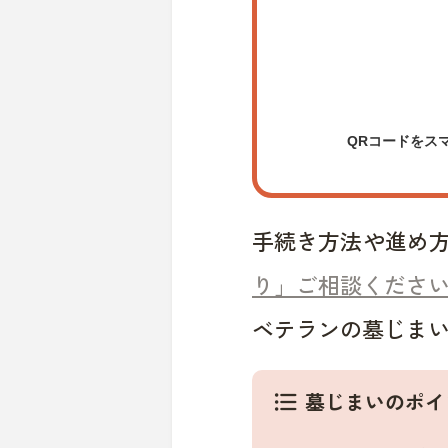
QRコードをス
手続き方法や進め
り」ご相談くださ
ベテランの墓じま
墓じまいのポイ
format_list_bulleted