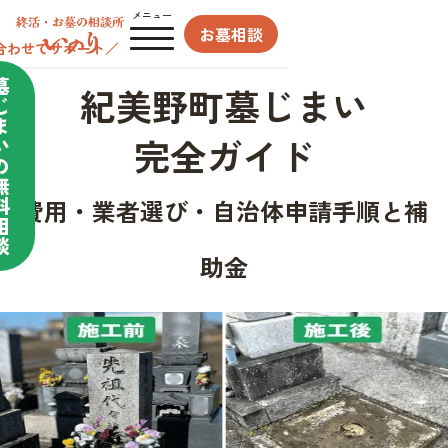
メニュー
お墓相談
合わせてサポート／
墓
紀美野町墓じまい
じ
ま
完全ガイド
い
の
無
料
費用・業者選び・自治体申請手順と補
相
談
助金