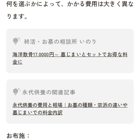
何を選ぶかによって、かかる費用は大きく異な
ります。
tips_and_updates
終活・お墓の相談所 いのり
海洋散骨17,0000円～ 墓じまいとセットでお得な料
金に
tips_and_updates
永代供養の関連記事
永代供養の費用と相場｜お墓の種類・宗派の違いや
墓じまいでの料金内訳
お布施：