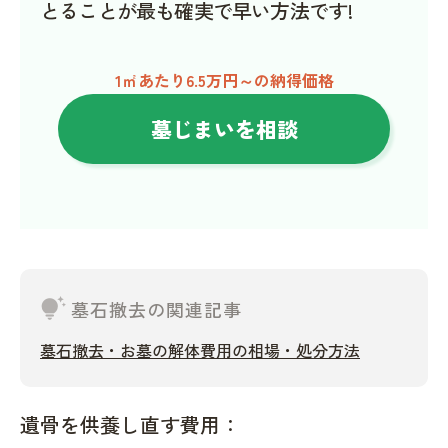
とることが最も確実で早い方法です!
1㎡あたり6.5万円～の納得価格
墓じまいを相談
tips_and_updates
墓石撤去の関連記事
墓石撤去・お墓の解体費用の相場・処分方法
遺骨を供養し直す費用：