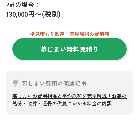
2㎡の場合：
130,000円〜(税別)
相見積もり歓迎！業界屈指の費用感
墓じまい無料見積り
tips_and_updates
墓じまい費用の関連記事
墓じまいの費用相場と平均総額を完全解説！お墓の
処分・改葬・遺骨の供養にかかる料金の内訳