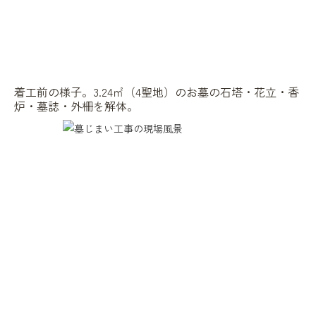
着工前の様子。3.24㎡（4聖地）のお墓の石塔・花立・香
炉・墓誌・外柵を解体。