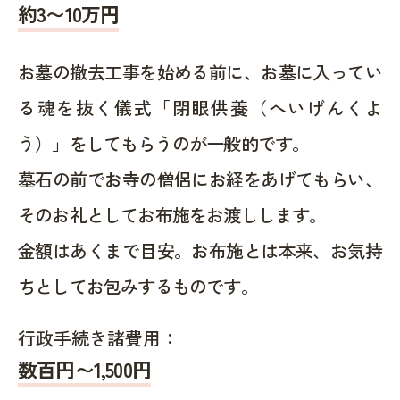
約
3〜10
万円
お墓の撤去工事を始める前に、お墓に入ってい
る魂を抜く儀式「閉眼供養（へいげんくよ
う）」をしてもらうのが一般的です。
墓石の前でお寺の僧侶にお経をあげてもらい、
そのお礼としてお布施をお渡しします。
金額はあくまで目安。お布施とは本来、お気持
ちとしてお包みするものです。
行政手続き諸費用：
数百円〜1,500
円