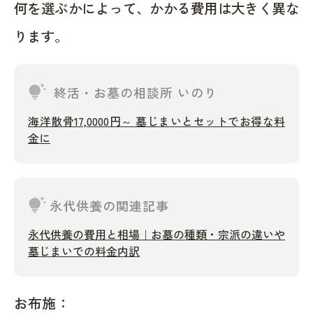
何を選ぶかによって、かかる費用は大きく異な
ります。
tips_and_updates
終活・お墓の相談所 いのり
海洋散骨17,0000円～ 墓じまいとセットでお得な料
金に
tips_and_updates
永代供養の関連記事
永代供養の費用と相場｜お墓の種類・宗派の違いや
墓じまいでの料金内訳
お布施：