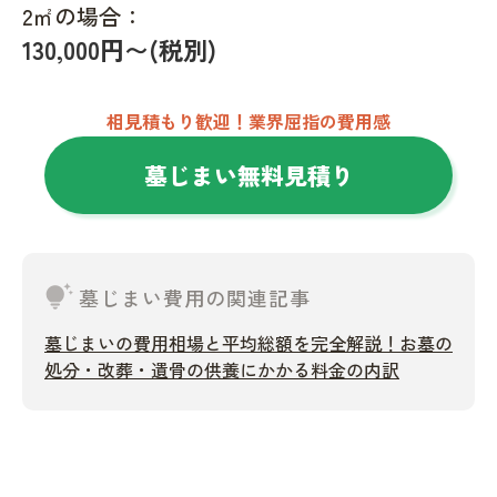
2㎡の場合：
130,000円〜(税別)
相見積もり歓迎！業界屈指の費用感
墓じまい無料見積り
tips_and_updates
墓じまい費用の関連記事
墓じまいの費用相場と平均総額を完全解説！お墓の
処分・改葬・遺骨の供養にかかる料金の内訳