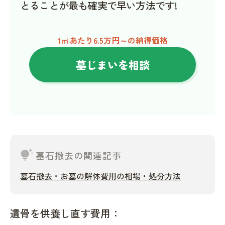
とることが最も確実で早い方法です!
1㎡あたり6.5万円～の納得価格
墓じまいを相談
tips_and_updates
墓石撤去の関連記事
墓石撤去・お墓の解体費用の相場・処分方法
遺骨を供養し直す費用：