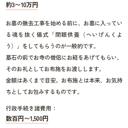
約
3〜10
万円
お墓の撤去工事を始める前に、お墓に入ってい
る魂を抜く儀式「閉眼供養（へいげんくよ
う）」をしてもらうのが一般的です。
墓石の前でお寺の僧侶にお経をあげてもらい、
そのお礼としてお布施をお渡しします。
金額はあくまで目安。お布施とは本来、お気持
ちとしてお包みするものです。
行政手続き諸費用：
数百円〜1,500
円