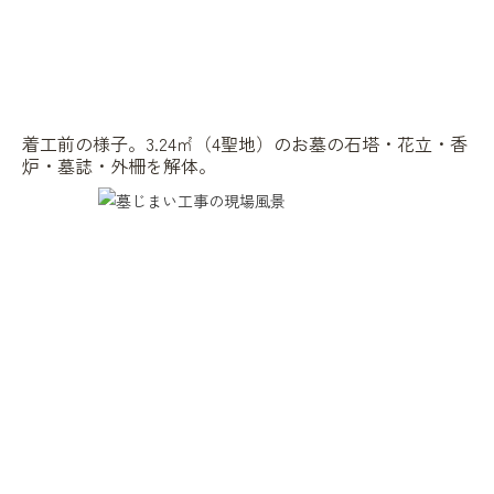
着工前の様子。3.24㎡（4聖地）のお墓の石塔・花立・香
炉・墓誌・外柵を解体。