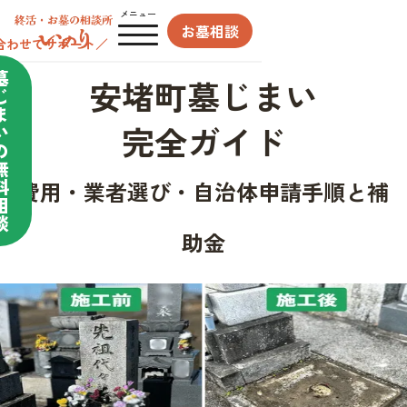
メニュー
お墓相談
合わせてサポート／
墓
安堵町墓じまい
じ
ま
完全ガイド
い
の
無
料
費用・業者選び・自治体申請手順と補
相
談
助金