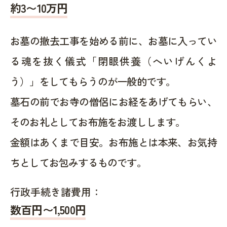
約
3〜10
万円
お墓の撤去工事を始める前に、お墓に入ってい
る魂を抜く儀式「閉眼供養（へいげんくよ
う）」をしてもらうのが一般的です。
墓石の前でお寺の僧侶にお経をあげてもらい、
そのお礼としてお布施をお渡しします。
金額はあくまで目安。お布施とは本来、お気持
ちとしてお包みするものです。
行政手続き諸費用：
数百円〜1,500
円