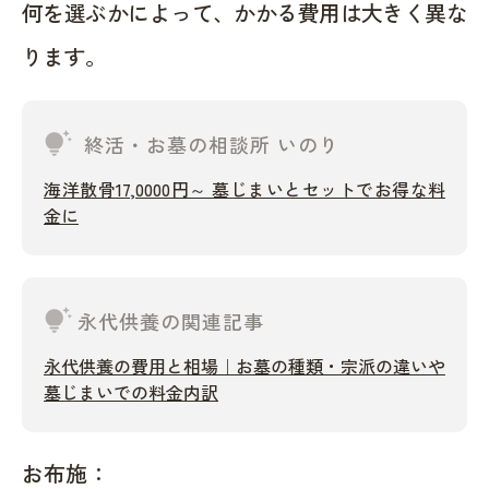
何を選ぶかによって、かかる費用は大きく異な
ります。
tips_and_updates
終活・お墓の相談所 いのり
海洋散骨17,0000円～ 墓じまいとセットでお得な料
金に
tips_and_updates
永代供養の関連記事
永代供養の費用と相場｜お墓の種類・宗派の違いや
墓じまいでの料金内訳
お布施：