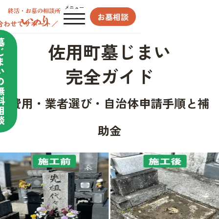
メニュー
お墓相談
合わせてサポート／
墓
佐用町墓じまい
じ
ま
完全ガイド
い
の
無
料
費用・業者選び・自治体申請手順と補
相
談
助金