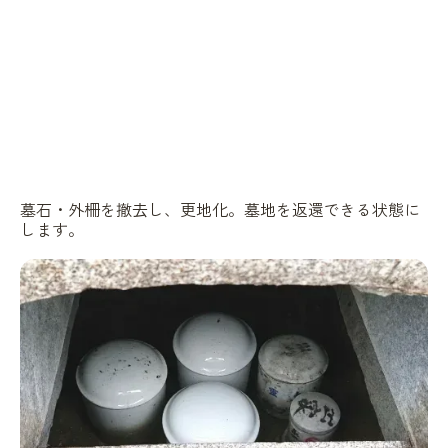
墓石・外柵を撤去し、更地化。墓地を返還できる状態に
します。