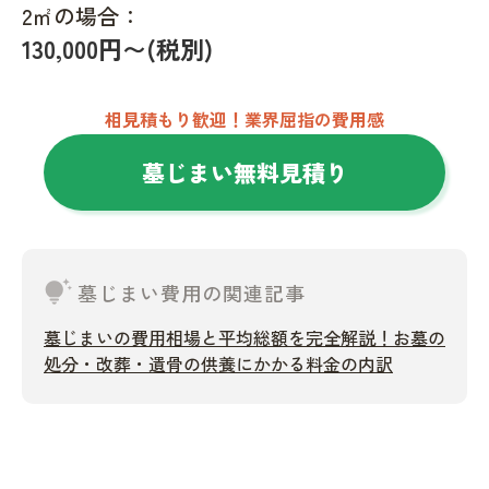
2㎡の場合：
130,000円〜(税別)
相見積もり歓迎！業界屈指の費用感
墓じまい無料見積り
tips_and_updates
墓じまい費用の関連記事
墓じまいの費用相場と平均総額を完全解説！お墓の
処分・改葬・遺骨の供養にかかる料金の内訳