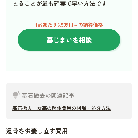
とることが最も確実で早い方法です!
1㎡あたり6.5万円～の納得価格
墓じまいを相談
tips_and_updates
墓石撤去の関連記事
墓石撤去・お墓の解体費用の相場・処分方法
遺骨を供養し直す費用：