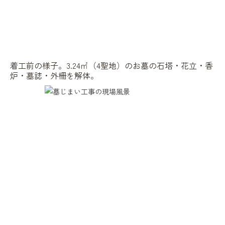
着工前の様子。3.24㎡（4聖地）のお墓の石塔・花立・香
炉・墓誌・外柵を解体。