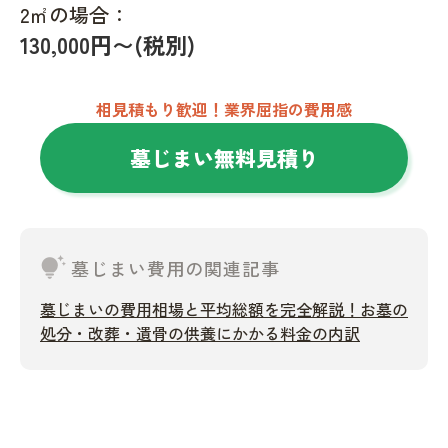
2㎡の場合：
130,000円〜(税別)
相見積もり歓迎！業界屈指の費用感
墓じまい無料見積り
tips_and_updates
墓じまい費用の関連記事
墓じまいの費用相場と平均総額を完全解説！お墓の
処分・改葬・遺骨の供養にかかる料金の内訳