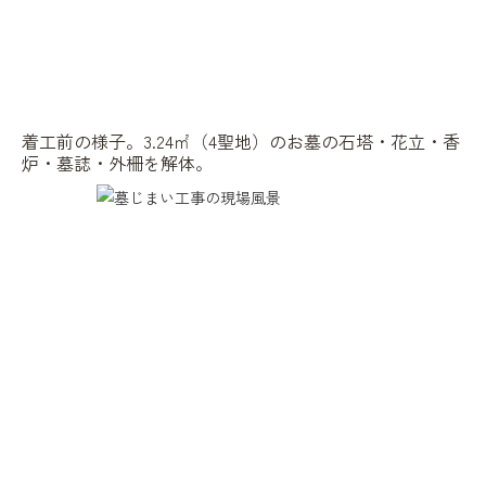
着工前の様子。3.24㎡（4聖地）のお墓の石塔・花立・香
炉・墓誌・外柵を解体。