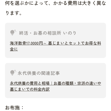
何を選ぶかによって、かかる費用は大きく異な
ります。
tips_and_updates
終活・お墓の相談所 いのり
海洋散骨17,0000円～ 墓じまいとセットでお得な料
金に
tips_and_updates
永代供養の関連記事
永代供養の費用と相場｜お墓の種類・宗派の違いや
墓じまいでの料金内訳
お布施：