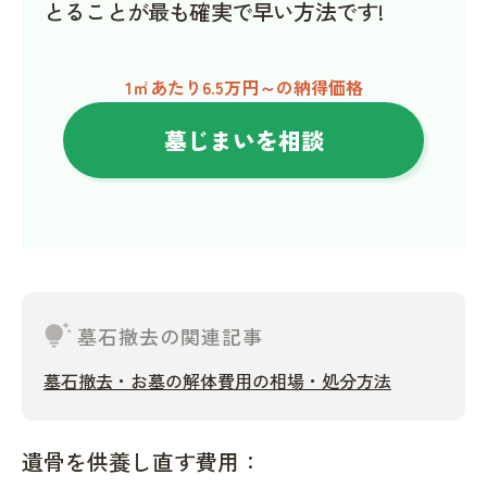
とることが最も確実で早い方法です!
1㎡あたり6.5万円～の納得価格
墓じまいを相談
tips_and_updates
墓石撤去の関連記事
墓石撤去・お墓の解体費用の相場・処分方法
遺骨を供養し直す費用：