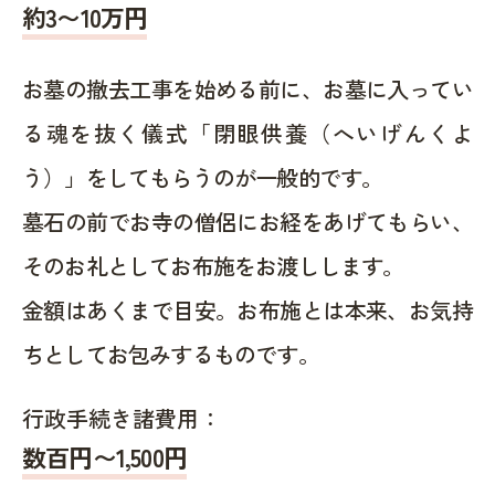
約
3〜10
万円
お墓の撤去工事を始める前に、お墓に入ってい
る魂を抜く儀式「閉眼供養（へいげんくよ
う）」をしてもらうのが一般的です。
墓石の前でお寺の僧侶にお経をあげてもらい、
そのお礼としてお布施をお渡しします。
金額はあくまで目安。お布施とは本来、お気持
ちとしてお包みするものです。
行政手続き諸費用：
数百円〜1,500
円