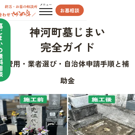
メニュー
お墓相談
合わせてサポート／
墓
神河町墓じまい
じ
ま
完全ガイド
い
の
無
料
費用・業者選び・自治体申請手順と補
相
談
助金